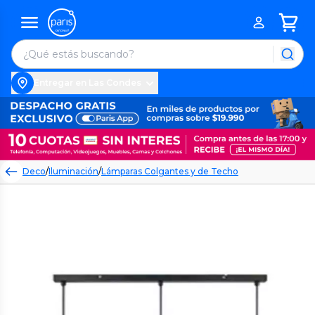
Entregar en Las Condes
Deco
/
Iluminación
/
Lámparas Colgantes y de Techo