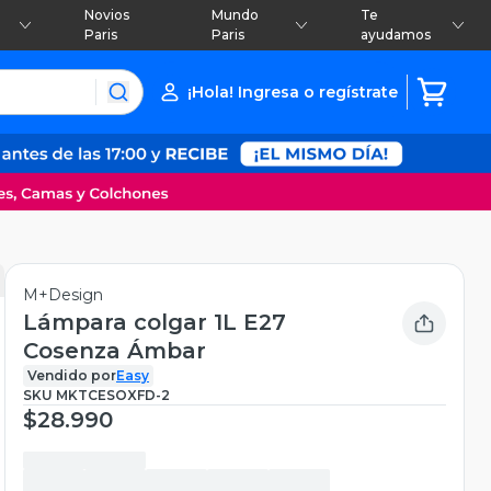
Novios
Mundo
Te
Paris
Paris
ayudamos
¡Hola! Ingresa o regístrate
M+Design
Lámpara colgar 1L E27
Cosenza Ámbar
Vendido por
Easy
SKU
MKTCESOXFD-2
$28.990