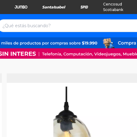
Cencosud
Scotiabank