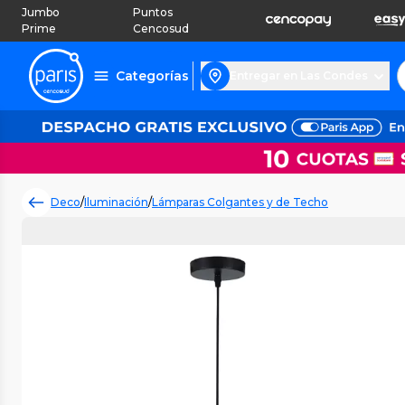
Jumbo
Puntos
Prime
Cencosud
Categorías
Entregar en Las Condes
Deco
/
Iluminación
/
Lámparas Colgantes y de Techo