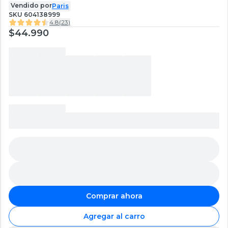
Vendido por
Paris
SKU
604138999
4.8
(
23
)
$44.990
Comprar ahora
Agregar al carro