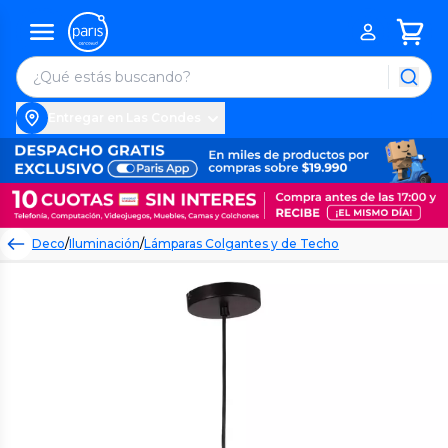
Entregar en Las Condes
Deco
/
Iluminación
/
Lámparas Colgantes y de Techo