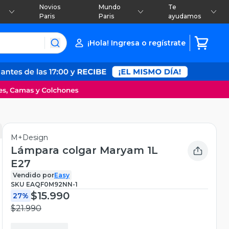
Novios
Mundo
Te
Paris
Paris
ayudamos
¡Hola! Ingresa o regístrate
M+Design
Lámpara colgar Maryam 1L
E27
Vendido por
Easy
SKU
EAQF0M92NN-1
$15.990
27%
$21.990