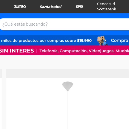
Cencosud
Scotiabank