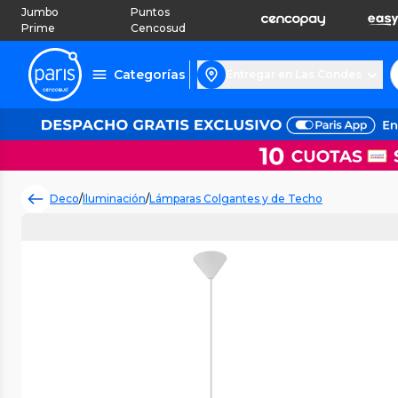
Jumbo
Puntos
Prime
Cencosud
Categorías
Entregar en Las Condes
Deco
/
Iluminación
/
Lámparas Colgantes y de Techo