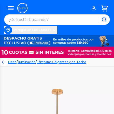
Entregar en Las Condes
Deco
/
Iluminación
/
Lámparas Colgantes y de Techo