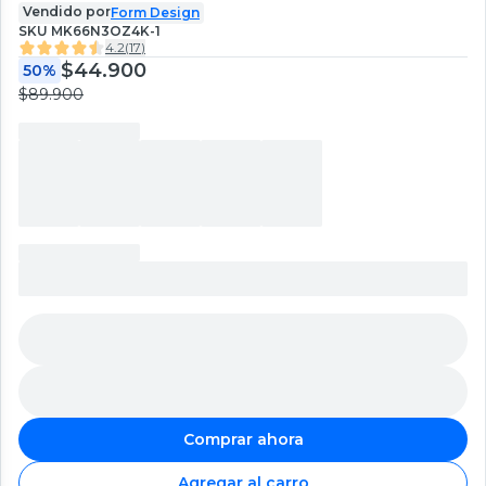
Vendido por
Form Design
SKU
MK66N3OZ4K-1
4.2
(
17
)
$44.900
50%
$89.900
Comprar ahora
Agregar al carro