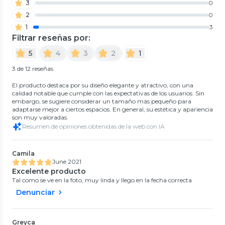
3
0
2
0
1
3
Filtrar reseñas por:
5
4
3
2
1
3 de 12 reseñas
El producto destaca por su diseño elegante y atractivo, con una
calidad notable que cumple con las expectativas de los usuarios. Sin
embargo, se sugiere considerar un tamaño más pequeño para
adaptarse mejor a ciertos espacios. En general, su estética y apariencia
son muy valoradas.
Resumen de opiniones obtenidas de la web con IA
Camila
June 2021
Excelente producto
Tal como se ve en la foto, muy linda y llego en la fecha correcta
Denunciar
Greyca