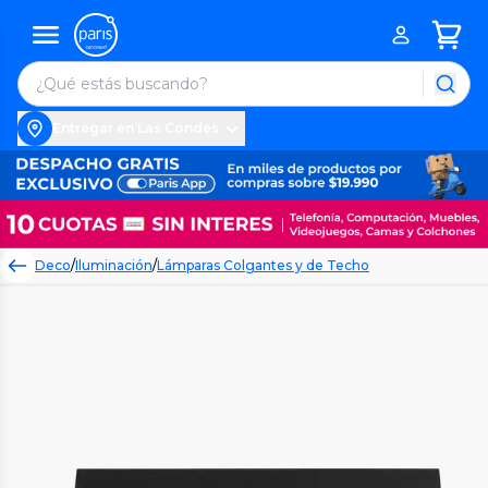
Entregar en Las Condes
Deco
/
Iluminación
/
Lámparas Colgantes y de Techo