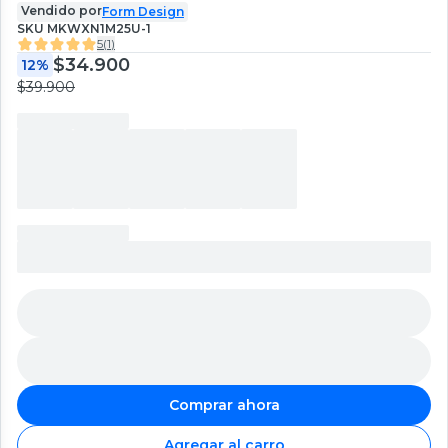
Vendido por
Form Design
SKU
MKWXN1M25U-1
5
(
1
)
$34.900
12%
$39.900
Comprar ahora
Agregar al carro