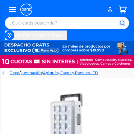
Entregar en Las Condes
Deco
/
Iluminación
/
Apliqués, Focos y Paneles LED