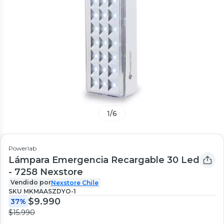
1
/
6
Powerlab
Lámpara Emergencia Recargable 30 Led
- 7258 Nexstore
Vendido por
Nexstore Chile
SKU
MKMAASZDYO-1
$9.990
37%
$15.990