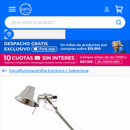
Entregar en Las Condes
Deco
/
Iluminación
/
De Escritorio y Sobremesa