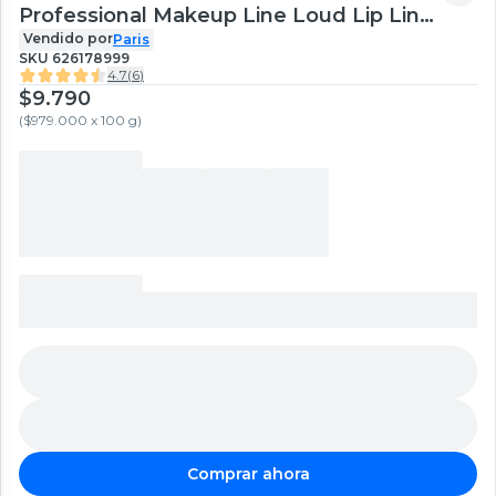
Professional Makeup Line Loud Lip Liner
Sassy 1.2 g
Vendido por
Paris
SKU
626178999
4.7
(
6
)
$9.790
(
$979.000 x 100 g
)
Comprar ahora