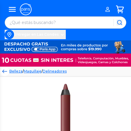
Entregar en Las Condes
Belleza
/
Maquillaje
/
Delineadores