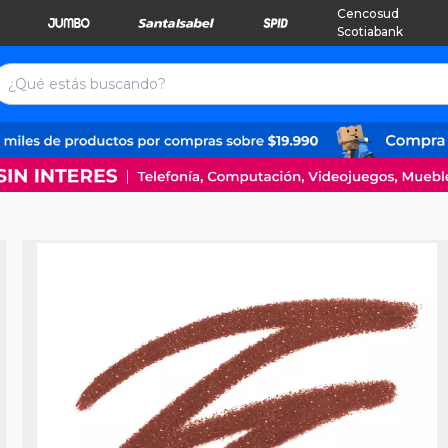
Cencosud
Scotiabank