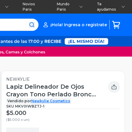
Novios
Mundo
Te
Paris
Paris
ayudamos
¡Hola! Ingresa o regístrate
NEWKYLIE
Lapiz Delineador De Ojos
Crayon Tono Perlado Bronce
Rojizo
Vendido por
Newkylie Cosmetics
SKU
MKV0IWBZTJ-1
$5.000
(
$5.000 x un
)