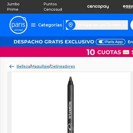
Jumbo
Puntos
Prime
Cencosud
Categorías
Entregar en Las Condes
Belleza
/
Maquillaje
/
Delineadores