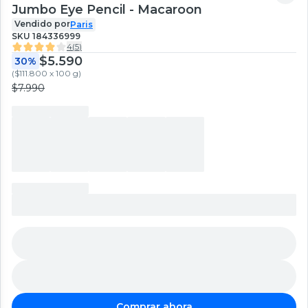
Jumbo Eye Pencil - Macaroon
Vendido por
Paris
SKU
184336999
4
(
5
)
$5.590
30%
(
$111.800 x 100 g
)
$7.990
Comprar ahora