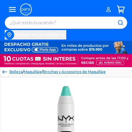
Entregar en Las Condes
Belleza
/
Maquillaje
/
Brochas y Accesorios de Maquillaje