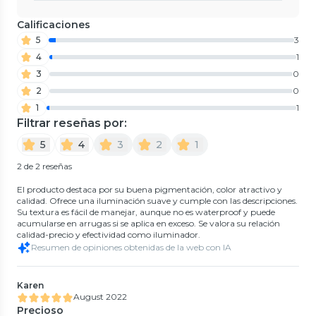
Calificaciones
5
3
4
1
3
0
2
0
1
1
Filtrar reseñas por:
5
4
3
2
1
2 de 2 reseñas
El producto destaca por su buena pigmentación, color atractivo y
calidad. Ofrece una iluminación suave y cumple con las descripciones.
Su textura es fácil de manejar, aunque no es waterproof y puede
acumularse en arrugas si se aplica en exceso. Se valora su relación
calidad-precio y efectividad como iluminador.
Resumen de opiniones obtenidas de la web con IA
Karen
August 2022
Precioso