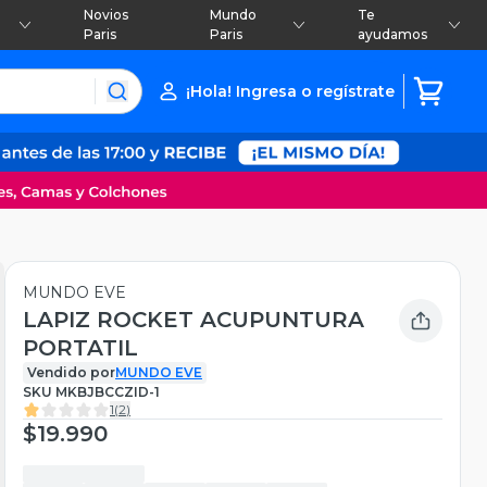
Novios
Mundo
Te
Paris
Paris
ayudamos
¡Hola! Ingresa o regístrate
MUNDO EVE
LAPIZ ROCKET ACUPUNTURA
PORTATIL
Vendido por
MUNDO EVE
SKU
MKBJBCCZID-1
1
(
2
)
$19.990