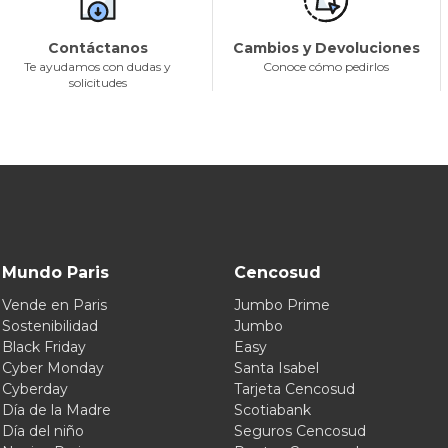
Contáctanos
Cambios y Devoluciones
Te ayudamos con dudas y
Conoce cómo pedirlos
solicitudes
Mundo Paris
Cencosud
Vende en Paris
Jumbo Prime
Sostenibilidad
Jumbo
Black Friday
Easy
Cyber Monday
Santa Isabel
Cyberday
Tarjeta Cencosud
Día de la Madre
Scotiabank
Día del niño
Seguros Cencosud