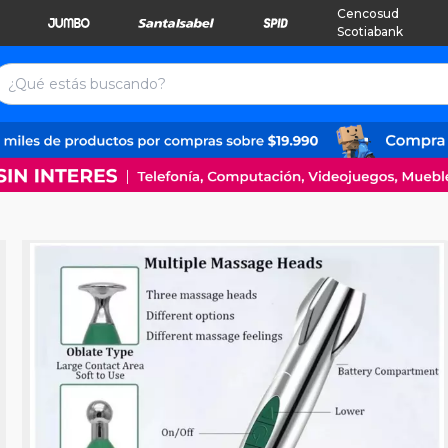
Cencosud
Scotiabank