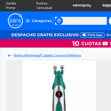
Jumbo
Puntos
Prime
Cencosud
Categorías
Entregar en Las Condes
Belleza
/
Wellness
/
Cuidado Corporal Wellness