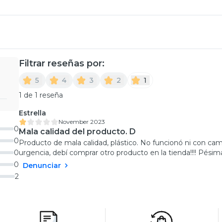
Filtrar reseñas por:
5
4
3
2
1
1 de 1 reseña
Estrella
November 2023
0
Mala calidad del producto. D
0
Producto de mala calidad, plástico. No funcionó ni con camb
0
urgencia, debí comprar otro producto en la tienda!!!! Pési
0
Denunciar
2