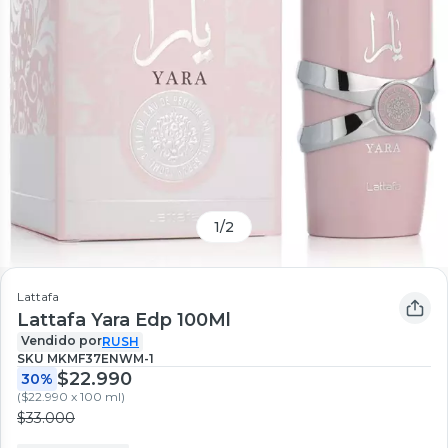
1
/
2
Lattafa
Lattafa Yara Edp 100Ml
Vendido por
RUSH
SKU
MKMF37ENWM-1
$22.990
30%
(
$22.990 x 100 ml
)
$33.000