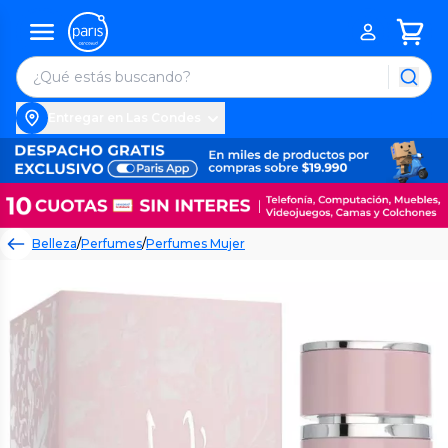
Entregar en Las Condes
Belleza
/
Perfumes
/
Perfumes Mujer