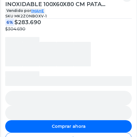
INOXIDABLE 100X60X80 CM PATA
REDONDA ARMABLE
Vendido por
IMAHE
SKU
MK2ZONBOXV-1
$283.690
6%
$304.690
Comprar ahora