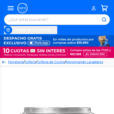
Entregar en Las Condes
Ferretería
/
Grifería
/
Grifería de Cocina
/
Monomando Lavaplatos