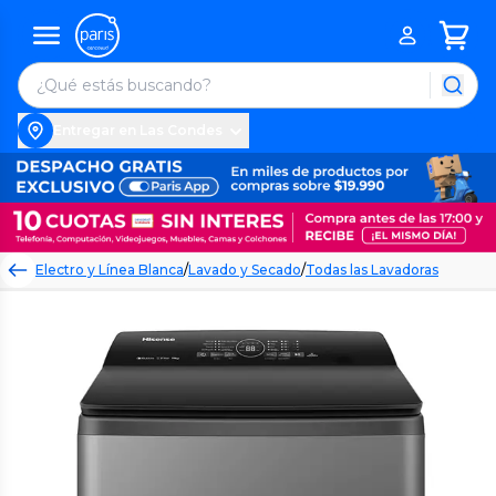
Entregar en Las Condes
Electro y Línea Blanca
/
Lavado y Secado
/
Todas las Lavadoras