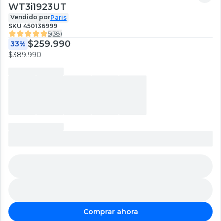
WT3i1923UT
Vendido por
Paris
SKU
450136999
5
(
38
)
$259.990
33%
$389.990
Comprar ahora