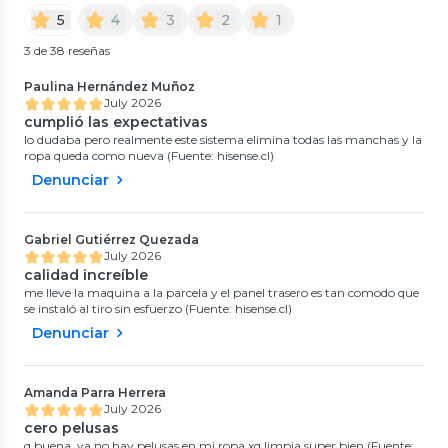
5
4
3
2
1
3 de 38 reseñas
Paulina Hernández Muñoz
July 2026
cumplió las expectativas
lo dudaba pero realmente este sistema elimina todas las manchas y la
ropa queda como nueva (Fuente: hisense.cl)
Denunciar
Gabriel Gutiérrez Quezada
July 2026
calidad increíble
me lleve la maquina a la parcela y el panel trasero es tan comodo que
se instaló al tiro sin esfuerzo (Fuente: hisense.cl)
Denunciar
Amanda Parra Herrera
July 2026
cero pelusas
q buena, ya no hay pelusas en mi ropa xq limpia super bien (Fuente: