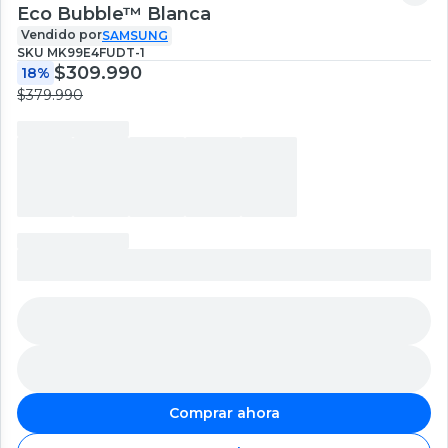
Eco Bubble™ Blanca
Vendido por
SAMSUNG
SKU
MK99E4FUDT-1
$309.990
18%
$379.990
Comprar ahora