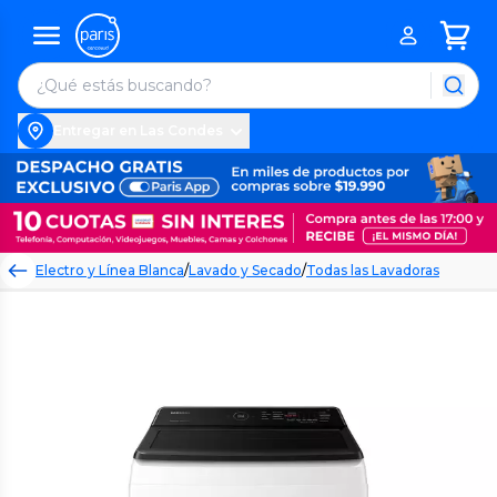
Entregar en Las Condes
Electro y Línea Blanca
/
Lavado y Secado
/
Todas las Lavadoras