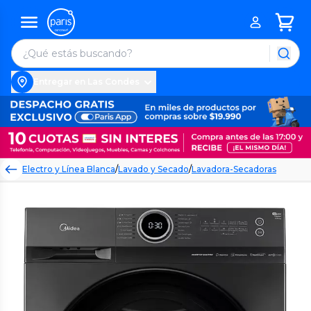
Entregar en Las Condes
Electro y Línea Blanca
/
Lavado y Secado
/
Lavadora-Secadoras