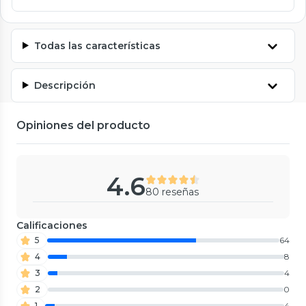
Todas las características
Descripción
Opiniones del producto
4.6
80 reseñas
Calificaciones
5
64
4
8
3
4
2
0
1
4