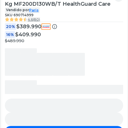
Kg MF200D130WB/T HealthGuard Care
Vendido por
Paris
SKU
690714999
4.6
(
80
)
$389.990
20%
$409.990
16%
$489.990