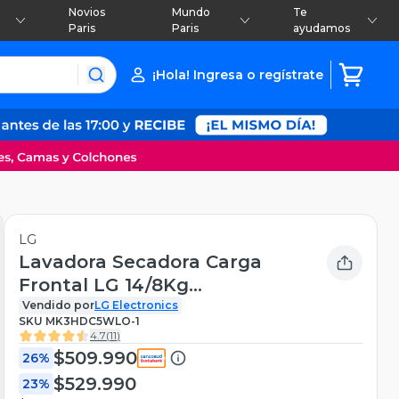
Novios
Mundo
Te
Paris
Paris
ayudamos
¡Hola! Ingresa o regístrate
LG
Lavadora Secadora Carga
Frontal LG 14/8Kg
WD14WVC4S6 con AIDD™
Vendido por
LG Electronics
SKU
MK3HDC5WLO-1
4.7
(
11
)
$509.990
26%
$529.990
23%