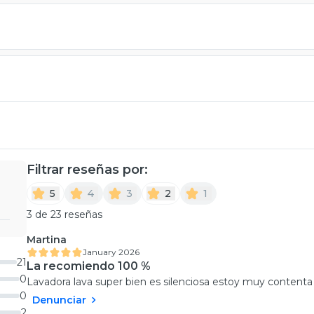
Filtrar reseñas por:
5
4
3
2
1
3 de 23 reseñas
Martina
January 2026
21
La recomiendo 100 %
0
Lavadora lava super bien es silenciosa estoy muy contenta 
0
Denunciar
2