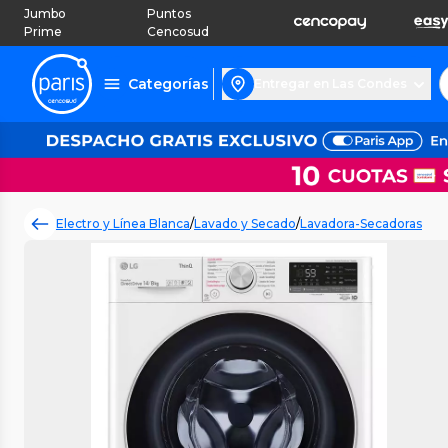
Jumbo
Puntos
Prime
Cencosud
Categorías
Entregar en Las Condes
Electro y Línea Blanca
/
Lavado y Secado
/
Lavadora-Secadoras