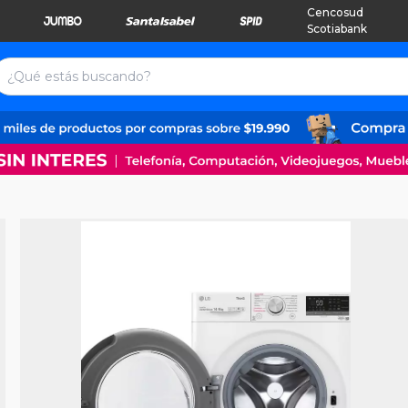
Cencosud
Scotiabank