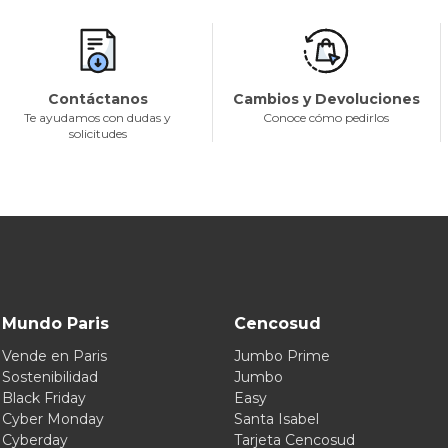
Contáctanos
Cambios y Devoluciones
Te ayudamos con dudas y
Conoce cómo pedirlos
solicitudes
Mundo Paris
Cencosud
Vende en Paris
Jumbo Prime
Sostenibilidad
Jumbo
Black Friday
Easy
Cyber Monday
Santa Isabel
Cyberday
Tarjeta Cencosud