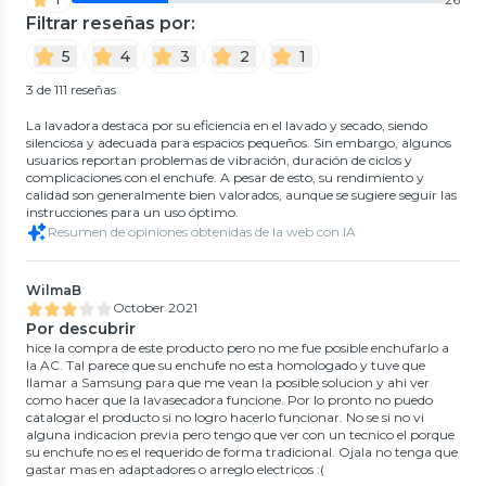
Filtrar reseñas por:
5
4
3
2
1
3 de 111 reseñas
La lavadora destaca por su eficiencia en el lavado y secado, siendo
silenciosa y adecuada para espacios pequeños. Sin embargo, algunos
usuarios reportan problemas de vibración, duración de ciclos y
complicaciones con el enchufe. A pesar de esto, su rendimiento y
calidad son generalmente bien valorados, aunque se sugiere seguir las
instrucciones para un uso óptimo.
Resumen de opiniones obtenidas de la web con IA
WilmaB
October 2021
Por descubrir
hice la compra de este producto pero no me fue posible enchufarlo a
la AC. Tal parece que su enchufe no esta homologado y tuve que
llamar a Samsung para que me vean la posible solucion y ahi ver
como hacer que la lavasecadora funcione. Por lo pronto no puedo
catalogar el producto si no logro hacerlo funcionar. No se si no vi
alguna indicacion previa pero tengo que ver con un tecnico el porque
su enchufe no es el requerido de forma tradicional. Ojala no tenga que
gastar mas en adaptadores o arreglo electricos :(