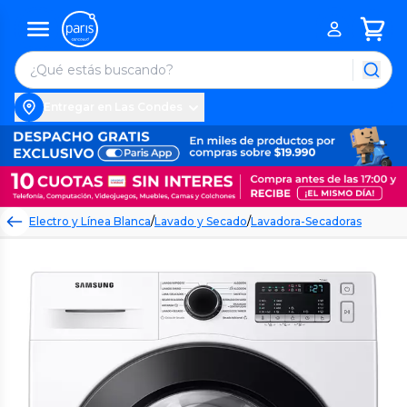
Entregar en Las Condes
Electro y Línea Blanca
/
Lavado y Secado
/
Lavadora-Secadoras