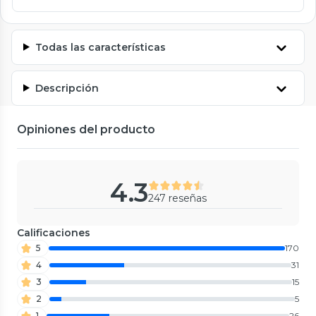
Todas las características
Descripción
Opiniones del producto
4.3
247 reseñas
Calificaciones
5
170
4
31
3
15
2
5
1
26