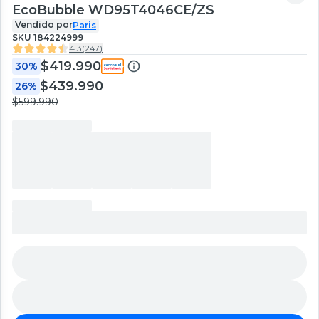
EcoBubble WD95T4046CE/ZS
Vendido por
Paris
SKU
184224999
4.3
(
247
)
$419.990
30%
$439.990
26%
$599.990