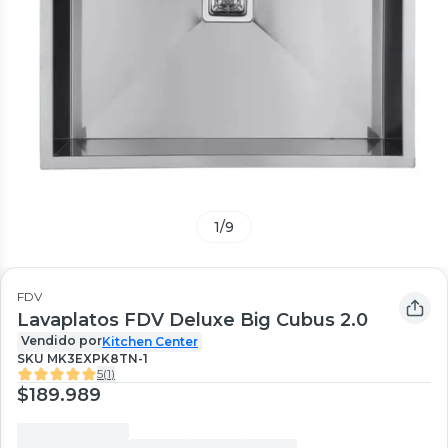
1
/
9
FDV
Lavaplatos FDV Deluxe Big Cubus 2.0
Vendido por
Kitchen Center
SKU
MK3EXPK8TN-1
5
(
1
)
$189.989