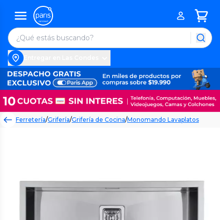
Entregar en Las Condes
Ferretería
/
Grifería
/
Grifería de Cocina
/
Monomando Lavaplatos