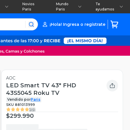
Novios
Mundo
Te
Paris
Paris
ayudamos
¡Hola! Ingresa o regístrate
AOC
LED Smart TV 43" FHD
43S5045 Roku TV
Vendido por
Paris
SKU
881013999
5
(
6
)
$299.990