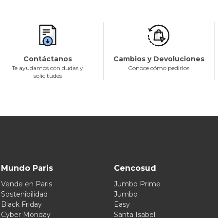
Contáctanos
Cambios y Devoluciones
Te ayudamos con dudas y
Conoce cómo pedirlos
solicitudes
Mundo Paris
Cencosud
Vende en Paris
Jumbo Prime
Sostenibilidad
Jumbo
Black Friday
Easy
Cyber Monday
Santa Isabel