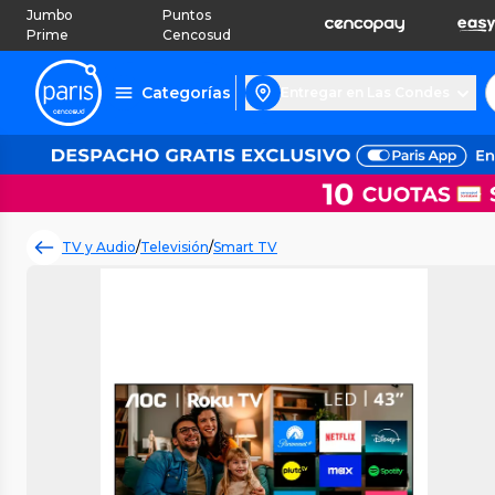
Jumbo
Puntos
Prime
Cencosud
Categorías
Entregar en Las Condes
TV y Audio
/
Televisión
/
Smart TV