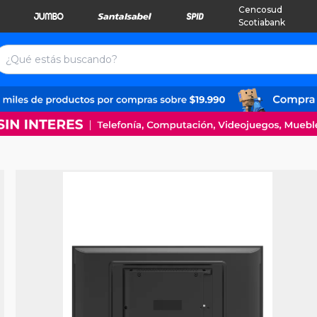
Cencosud
Scotiabank