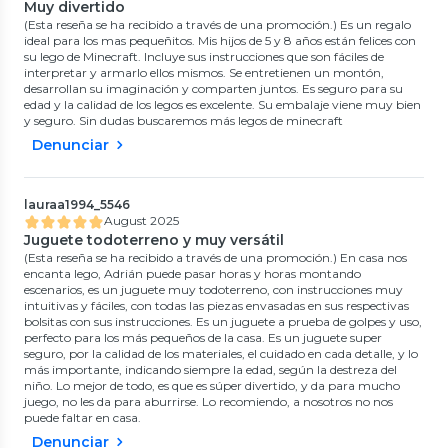
Muy divertido
(Esta reseña se ha recibido a través de una promoción.) Es un regalo
ideal para los mas pequeñitos. Mis hijos de 5 y 8 años están felices con
su lego de Minecraft. Incluye sus instrucciones que son fáciles de
interpretar y armarlo ellos mismos. Se entretienen un montón,
desarrollan su imaginación y comparten juntos. Es seguro para su
edad y la calidad de los legos es excelente. Su embalaje viene muy bien
y seguro. Sin dudas buscaremos más legos de minecraft
Denunciar
lauraa1994_5546
August 2025
Juguete todoterreno y muy versátil
(Esta reseña se ha recibido a través de una promoción.) En casa nos
encanta lego, Adrián puede pasar horas y horas montando
escenarios, es un juguete muy todoterreno, con instrucciones muy
intuitivas y fáciles, con todas las piezas envasadas en sus respectivas
bolsitas con sus instrucciones. Es un juguete a prueba de golpes y uso,
perfecto para los más pequeños de la casa. Es un juguete super
seguro, por la calidad de los materiales, el cuidado en cada detalle, y lo
más importante, indicando siempre la edad, según la destreza del
niño. Lo mejor de todo, es que es súper divertido, y da para mucho
juego, no les da para aburrirse. Lo recomiendo, a nosotros no nos
puede faltar en casa.
Denunciar