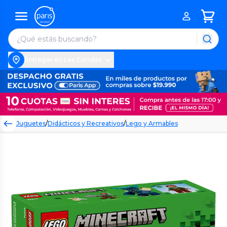
Entregar en Las Condes
Juguetes
/
Didácticos y Recreativos
/
Lego y Armables