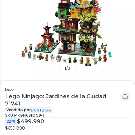
1
/
3
Lego
Lego Ninjago: Jardines de la Ciudad
71741
Vendido por
DUST2.GG
SKU
MK8H691QG9-1
$499.990
23%
$650.890