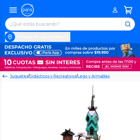
Entregar en Las Condes
Juguetes
/
Didácticos y Recreativos
/
Lego y Armables