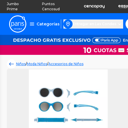
Jumbo
Puntos
Prime
Cencosud
Categorías
Entregar en Las Condes
Niños
/
Moda Niños
/
Accesorios de Niños