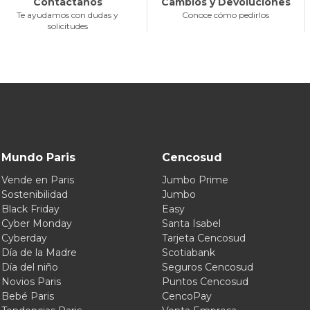
Contáctanos
Cambios y Devoluciones
Te ayudamos con dudas y
Conoce cómo pedirlos
solicitudes
Mundo Paris
Cencosud
Vende en Paris
Jumbo Prime
Sostenibilidad
Jumbo
Black Friday
Easy
Cyber Monday
Santa Isabel
Cyberday
Tarjeta Cencosud
Día de la Madre
Scotiabank
Día del niño
Seguros Cencosud
Novios Paris
Puntos Cencosud
Bebé Paris
CencoPay