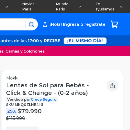
Novios
Mundo
Te
Paris
Paris
ayudamos
¡Hola! Ingresa o regístrate
Mokki
Lentes de Sol para Bebés -
Click & Change - (0-2 años)
Vendido por
Crece Seguro
SKU
MKQ0ZLNE4I-5
$79.990
29%
$113.990