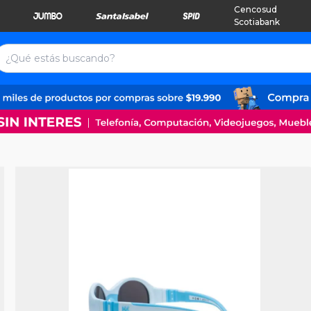
Cencosud
Scotiabank