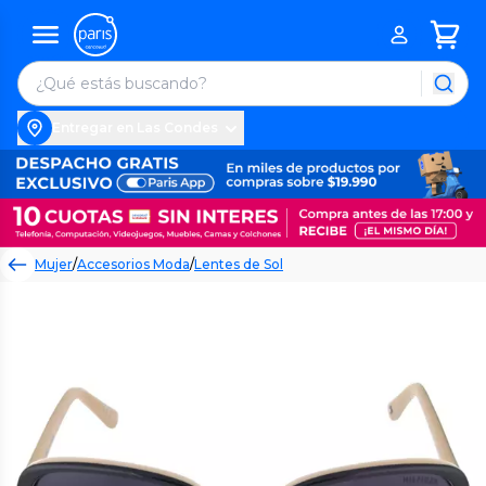
Entregar en Las Condes
Mujer
/
Accesorios Moda
/
Lentes de Sol