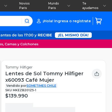
Novios
Mundo
Te
Paris
Paris
ayudamos
¡Hola! Ingresa o regístrate
Tommy Hilfiger
Lentes de Sol Tommy Hilfiger
x60093 Café Mujer
Vendido por
SOMETIMES CHILE
SKU
MKEZB201Z5-1
$139.990