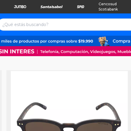
Cencosud
Scotiabank