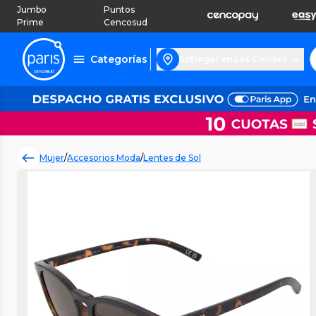
Jumbo
Puntos
Prime
Cencosud
Categorías
Entregar en Las Condes
Mujer
/
Accesorios Moda
/
Lentes de Sol