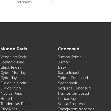
solicitudes
Mundo Paris
Cencosud
Vende en Paris
Jumbo Prime
Sostenibilidad
Jumbo
Black Friday
Easy
Cyber Monday
Santa Isabel
Cyberday
Tarjeta Cencosud
Día de la Madre
Scotiabank
Día del niño
Seguros Cencosud
Novios Paris
Puntos Cencosud
Bebé Paris
CencoPay
Tendencias Paris
Venta Empresa
BlogParis
Trabaja con Nosotros