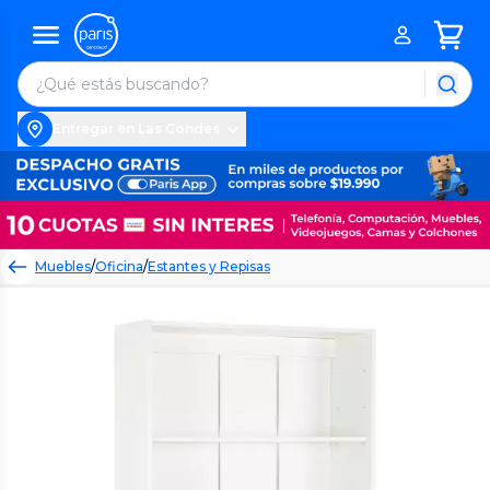
Entregar en Las Condes
Muebles
/
Oficina
/
Estantes y Repisas