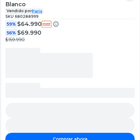
Blanco
Vendido por
Paris
SKU
680288999
$64.990
59%
$69.990
56%
$159.990
Comprar ahora