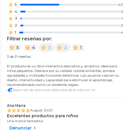
5
40
4
5
3
1
2
3
1
4
Filtrar reseñas por:
5
4
3
2
1
3 de 21 reseñas
El producto es un libro interactivo educativo y atractivo, ideal para
niños pequeños. Destaca por su calidad, colores brillantes, sonidos
agradables y múltiples funciones didácticas. Los usuarios valoran su
diseño, interactividad y capacidad para estimular el aprendizaje,
recomendándolo como un excelente regalo.
Resumen de opiniones obtenidas de la web con IA
Ana María
August 2020
Excelentes productos para niños
Una marca fantástica
Denunciar