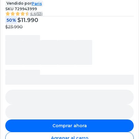
Vendido por
Paris
SKU
729943999
4.4
(
53
)
$11.990
50%
$23.990
Comprar ahora
Agregar al carro