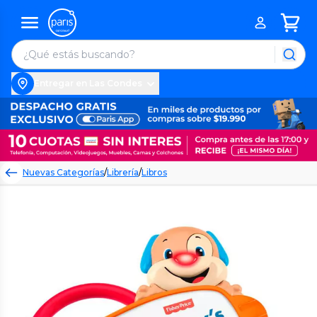
Entregar en Las Condes
Nuevas Categorías
/
Librería
/
Libros