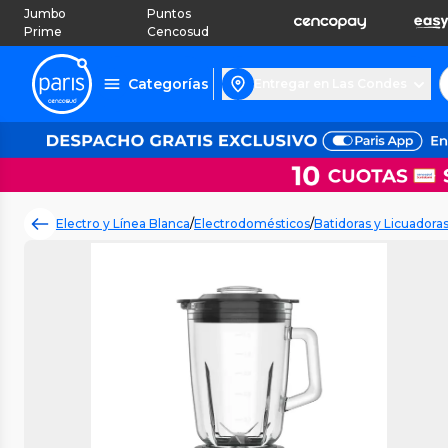
Jumbo
Puntos
Prime
Cencosud
Categorías
Entregar en Las Condes
Electro y Línea Blanca
/
Electrodomésticos
/
Batidoras y Licuadora