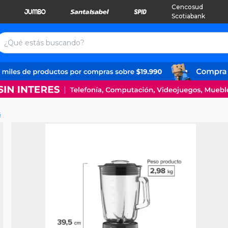
Cencosud
Scotiabank
s