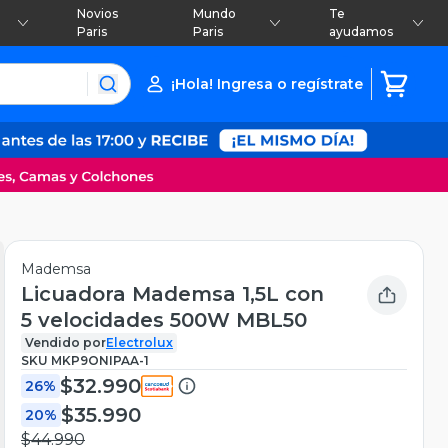
Novios
Mundo
Te
Paris
Paris
ayudamos
¡Hola! Ingresa o regístrate
Mademsa
Licuadora Mademsa 1,5L con
5 velocidades 500W MBL50
Vendido por
Electrolux
SKU
MKP9ONIPAA-1
$32.990
26%
$35.990
20%
$44.990