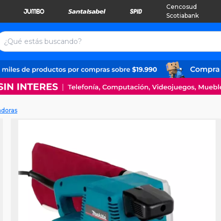
Cencosud
Scotiabank
adoras