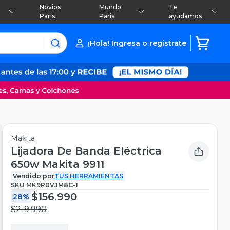
Novios
Mundo
Te
Paris
Paris
ayudamos
¡Hola! Ingresa o regístrate
Makita
Lijadora De Banda Eléctrica
650w Makita 9911
Vendido por
TUS HERRAMIENTAS
SKU
MK9R0VJM8C-1
$156.990
28%
$219.990