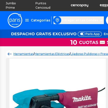
Jumbo
Puntos
Prime
Cencosud
Categorías
Entregar en Las Condes
Herramientas
/
Herramientas Eléctricas
/
Lijadoras Pulidoras y Fres