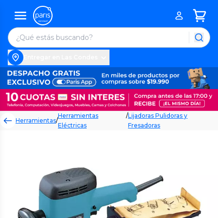
Entregar en Las Condes
Herramientas
/
Lijadoras Pulidoras y
Herramientas
/
Eléctricas
Fresadoras