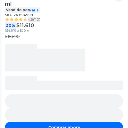
ml
Vendido por
Paris
SKU
263514999
4.8
(
110
)
$11.610
30%
(
$4.919 x 100 ml
)
$16.590
Comprar ahora