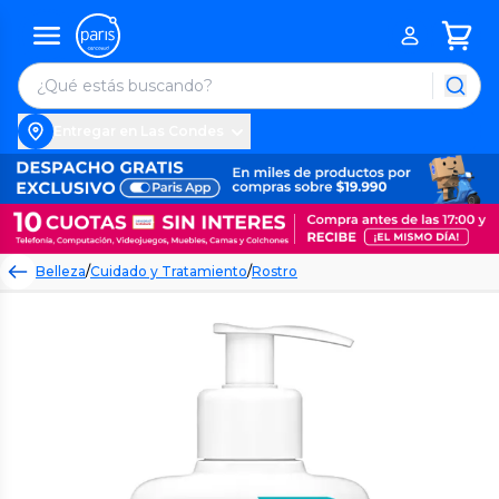
Entregar en Las Condes
Belleza
/
Cuidado y Tratamiento
/
Rostro