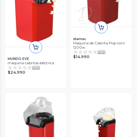
diamac
Maquina de Cabrita Pop corn
1200w
0
(
0
)
$14.990
MUNDO EVE
maquina cabritas eléctrica
0
(
0
)
$24.990