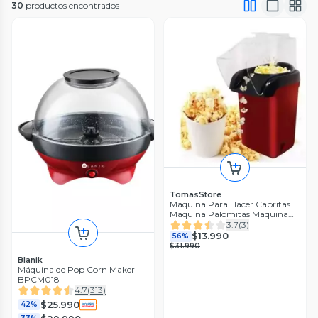
30
productos encontrados
TomasStore
Maquina Para Hacer Cabritas
Maquina Palomitas Maquina
Popcorn
3.7
(
3
)
$13.990
56%
$31.990
Blanik
Máquina de Pop Corn Maker
BPCM018
4.7
(
313
)
$25.990
42%