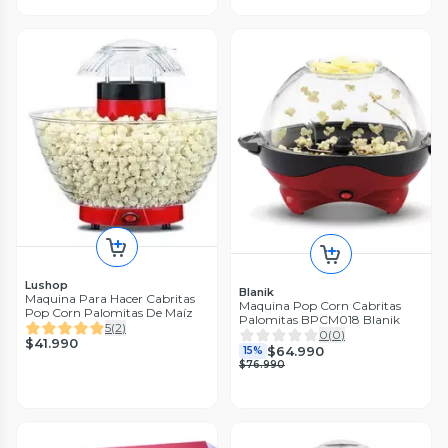
Lushop
Blanik
Maquina Para Hacer Cabritas
Maquina Pop Corn Cabritas
Pop Corn Palomitas De Maíz
Palomitas BPCM018 Blanik
5
(
2
)
0
(
0
)
$41.990
$64.990
15%
$76.990