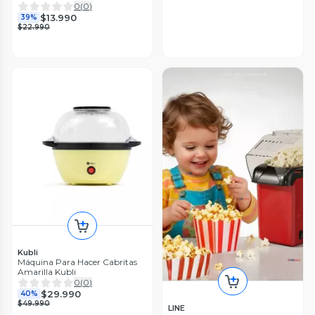
0
(
0
)
$13.990
39%
$22.990
Kubli
Máquina Para Hacer Cabritas
Amarilla Kubli
0
(
0
)
$29.990
40%
$49.990
LINE