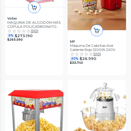
Volter
MÁQUINA DE ALGODÓN MÁS
CÚPULA POLICARBONATO
VOLTER
0
(
0
)
$273.190
6%
$293.390
MP
Máquina De Cabritas Aire
Caliente Rojo 1200W 220V
0
(
0
)
$26.990
20%
$33.740