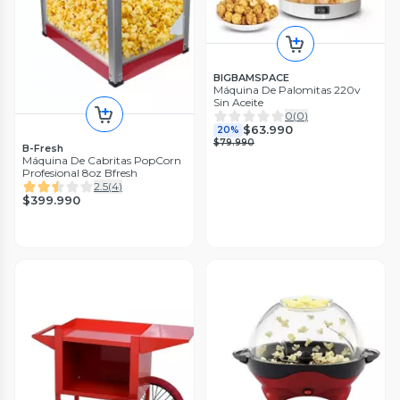
BIGBAMSPACE
Máquina De Palomitas 220v
Sin Aceite
0
(
0
)
$63.990
20%
$79.990
B-Fresh
Máquina De Cabritas PopCorn
Profesional 8oz Bfresh
2.5
(
4
)
$399.990