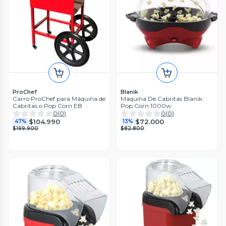
ProChef
Blanik
Carro ProChef para Máquina de
Maquina De Cabritas Blanik
Cabritas o Pop Corn EB
Pop Corn 1000w
0
(
0
)
0
(
0
)
$104.990
$72.000
47%
13%
$199.900
$82.800