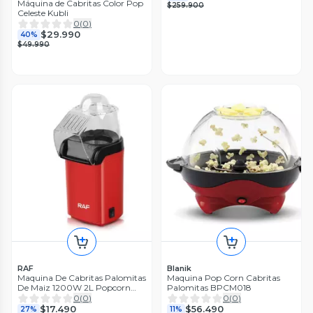
Máquina de Cabritas Color Pop
$259.900
Celeste Kubli
0
(
0
)
$29.990
40%
$49.990
RAF
Blanik
Maquina De Cabritas Palomitas
Maquina Pop Corn Cabritas
De Maiz 1200W 2L Popcorn
Palomitas BPCM018
Rojo
0
(
0
)
0
(
0
)
$17.490
$56.490
27%
11%