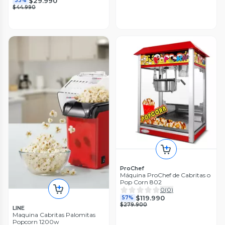
$29.990
33%
$44.990
ProChef
Máquina ProChef de Cabritas o
Pop Corn 802
0
(
0
)
$119.990
57%
$279.900
LINE
Maquina Cabritas Palomitas
Popcorn 1200w