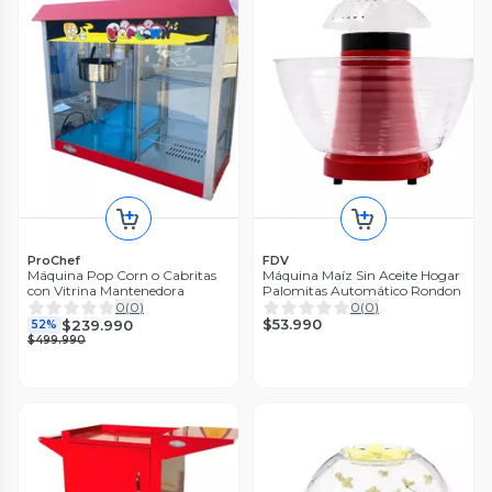
ProChef
FDV
Máquina Pop Corn o Cabritas
Máquina Maíz Sin Aceite Hogar
con Vitrina Mantenedora
Palomitas Automático Rondon
0
(
0
)
0
(
0
)
$53.990
$239.990
52%
$499.990