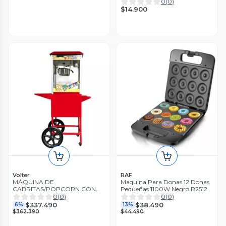
0
(
0
)
$14.900
Volter
RAF
MÁQUINA DE
Maquina Para Donas 12 Donas
CABRITAS/POPCORN CON
Pequeñas 1100W Negro R2512
CARRO VOLTER
0
(
0
)
0
(
0
)
$337.490
$38.490
6%
13%
$362.390
$44.490