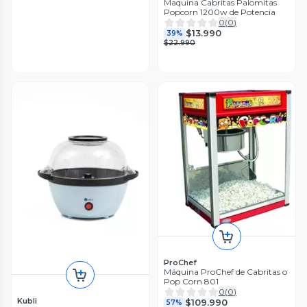
Maquina Cabritas Palomitas
Popcorn 1200w de Potencia
0
(
0
)
$13.990
39%
$22.990
ProChef
Máquina ProChef de Cabritas o
Pop Corn 801
0
(
0
)
Kubli
$109.990
57%