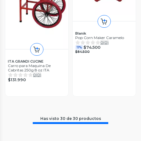
Blanik
Pop Corn Maker Caramelo
0
(
0
)
$74.500
11%
$84.500
ITA GRANDI CUCINE
Carro para Maquina De
Cabritas 250g 8 oz ITA
0
(
0
)
$131.990
Has visto
30
de
30
productos