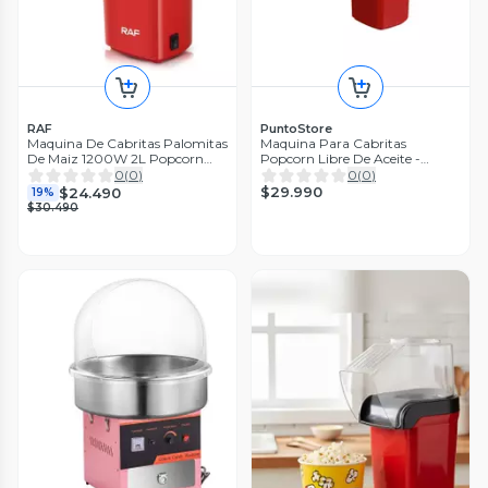
RAF
PuntoStore
Maquina De Cabritas Palomitas
Maquina Para Cabritas
De Maiz 1200W 2L Popcorn
Popcorn Libre De Aceite -
Rojo
PuntoStore
0
(
0
)
0
(
0
)
$29.990
$24.490
19%
$30.490