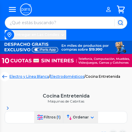
Entregar en Las Condes
Electro y Línea Blanca
/
Electrodomésticos
/
Cocina Entretenida
Cocina Entretenida
Máquinas de Cabritas
Filtros (
1
)
Ordenar