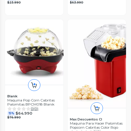
$23.990
$63.990
Blanik
Maquina Pop Corn Cabritas
Palomitas BPCM018 Blanik
0
(
0
)
$64.990
15%
$76.990
Max Descuentos Cl
Maquina Para Hacer Palomitas
Popcorn Cabritas Color Rojo