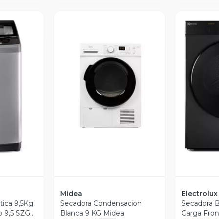
revia
Vista Previa
V
Midea
Electrolux
ica 9,5Kg
Secadora Condensacion
Secadora 
o 9,5 SZG
Blanca 9 KG Midea
Carga Fron