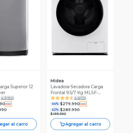
ista Previa
Vista Previa
Midea
arga Superior 12
Lavadora-Secadora Carga
ver
Frontal 9.5/7 Kg MLSF-
4.3
(
192
)
4.6
(
73
)
095B/W
990
$279.990
44%
990
$289.990
42%
$499.990
egar al carro
Agregar al carro