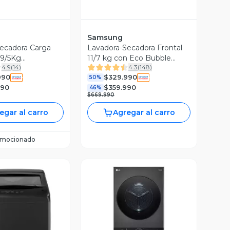
Samsung
ecadora Carga
Lavadora-Secadora Frontal
 9/5Kg
11/7 kg con Eco Bubble
4.9
(
14
)
4.3
(
148
)
6 AI DD, ThinQ
WD11TA046BE/ZS
990
$329.990
50%
990
$359.990
46%
$669.990
egar al carro
Agregar al carro
omocionado