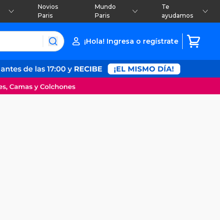
Novios
Mundo
Te
Paris
Paris
ayudamos
¡Hola! Ingresa o regístrate