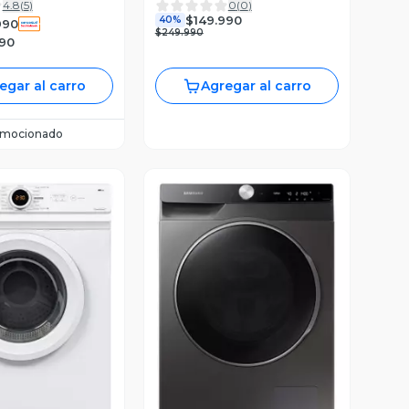
4.8
(
5
)
0
(
0
)
Z
$149.990
40%
990
$249.990
990
egar al carro
Agregar al carro
omocionado
ista Previa
Vista Previa