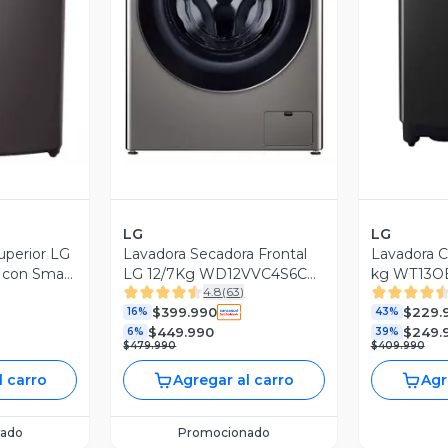
revia
Vista Previa
V
LG
LG
uperior LG
Lavadora Secadora Frontal
Lavadora C
con Smart
LG 12/7Kg WD12VVC4S6C
kg WT13OB
4.8
(
63
)
AIDD ThinQ
$399.990
$229.
16%
43%
$449.990
$249.
6%
39%
$479.990
$409.990
l carro
Agregar al carro
Agr
ado
Promocionado