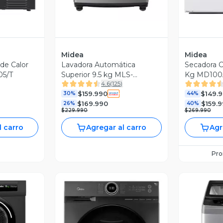
Midea
Midea
de Calor
Lavadora Automática
Secadora C
05/T
Superior 9.5 kg MLS-
Kg MD100
4.6
(
125
)
095GE04N
$159.990
$149.
30%
44%
$169.990
$159.
26%
40%
$229.990
$269.990
l carro
Agregar al carro
Agr
Pr