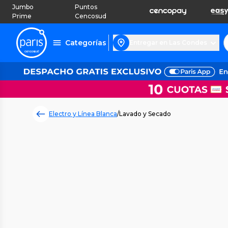
Jumbo
Puntos
Prime
Cencosud
Categorías
Entregar en Las Condes
Electro y Línea Blanca
/
Lavado y Secado