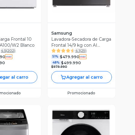
Samsung
arga Frontal 10
Lavadora-Secadora de Carga
A100/W2 Blanco
Frontal 14/9 kg con AI
4.5
(
202
)
4.1
(
29
)
Control WD14TP04DSX/ZS
990
$479.990
51%
990
$499.990
48%
$979.990
egar al carro
Agregar al carro
omocionado
Promocionado