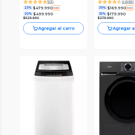
5
(
3
)
4.6
(
69
)
SmartThings
Gris
$479.990
$169.990
DV90CGC2A0AEZS
23%
39%
$499.990
$179.990
20%
35%
$629.990
$279.990
Agregar al carro
Agregar a
Vista Previa
Vista P