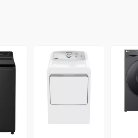
V
Vista Previa
revia