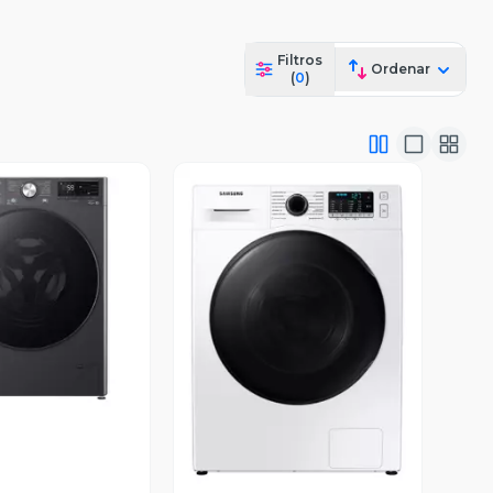
Filtros
Ordenar
(
0
)
ista Previa
Vista Previa