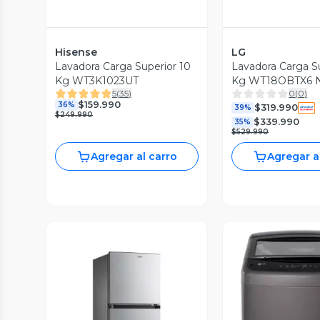
Hisense
LG
Lavadora Carga Superior 10
Lavadora Carga S
Kg WT3K1023UT
Kg WT18OBTX6 
5
(
35
)
0
(
0
)
$159.990
36%
$319.990
39%
$249.990
$339.990
35%
$529.990
Agregar al carro
Agregar a