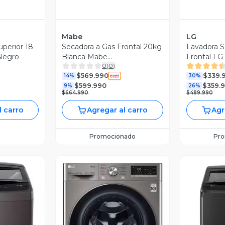
Mabe
LG
uperior 18
Secadora a Gas Frontal 20kg
Lavadora S
Negro
Blanca Mabe
Frontal LG
0
(
0
)
SMG26N5MNBCL1
WD9MVC4S
$569.990
$339.
14%
30%
$599.990
$359.
9%
26%
$664.990
$489.990
l carro
Agregar al carro
Agr
Promocionado
Pr