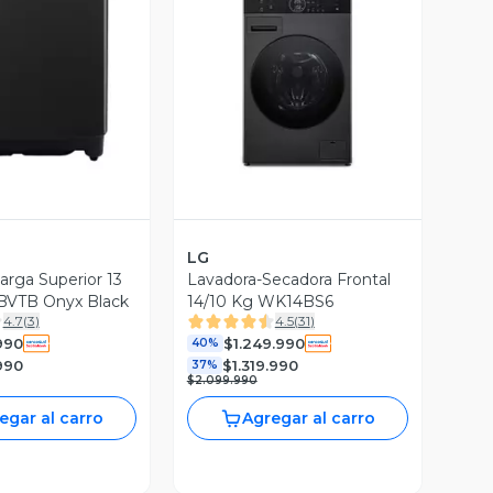
ista Previa
Vista Previa
LG
arga Superior 13
Lavadora-Secadora Frontal
VTB Onyx Black
14/10 Kg WK14BS6
4.7
(
3
)
4.5
(
31
)
990
$1.249.990
40%
990
$1.319.990
37%
$2.099.990
egar al carro
Agregar al carro