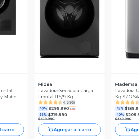
revia
Vista Previa
V
Midea
Mademsa
rontal
Lavadora-Secadora Carga
Lavadora C
ray Mabe
Frontal 11.5/9 Kg
Kg SZG Sil
4.6
(
95
)
MF200D115WB/T
$299.990
$189.
40%
45%
$319.990
$209.
36%
40%
$499.990
$349.990
l carro
Agregar al carro
Agr