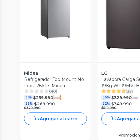
Vista Previa
Vista P
Midea
LG
Refrigerador Top Mount No
Lavadora Carga S
Frost 266 lts Midea
19Kg WT19MVTB 
0
(
0
)
5
(
2
)
Motion
$259.990
$329.990
31%
36%
$269.990
$349.990
28%
32%
$379.990
$519.990
Agregar al carro
Agregar a
Promocion