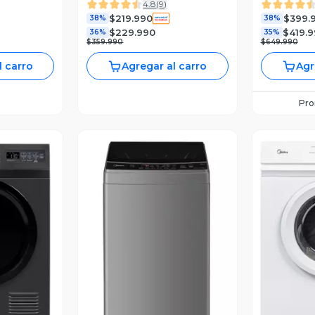
4.8
(
9
)
ETDHP8S
$219.990
$399.
38%
38%
$229.990
$419.
36%
35%
$359.990
$649.990
l carro
Agregar al carro
Agr
Pr
revia
Vista Previa
V