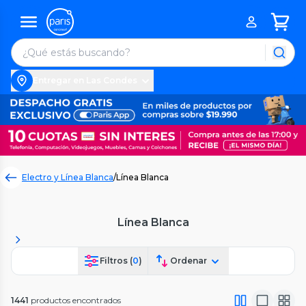
Entregar en Las Condes
Electro y Línea Blanca
/
Línea Blanca
Línea Blanca
Filtros (
0
)
Ordenar
1441
productos encontrados