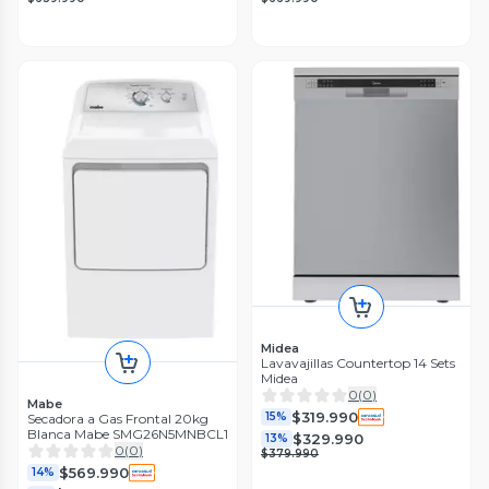
Midea
Lavavajillas Countertop 14 Sets
Midea
0
(
0
)
Mabe
$319.990
15%
Secadora a Gas Frontal 20kg
Blanca Mabe SMG26N5MNBCL1
$329.990
13%
0
(
0
)
$379.990
$569.990
14%