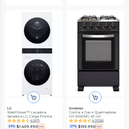
LG
Sindelen
WashTower™ Lavadora
Cocina a Gas 4 Quemadores
Secadora LG Carga Frontal
CH-5050NG 49 cm
14/10Kg WK14WS6R con
4.9
(
7
)
4.1
(
126
)
AIDD™
$1.409.990
$159.990
29%
27%