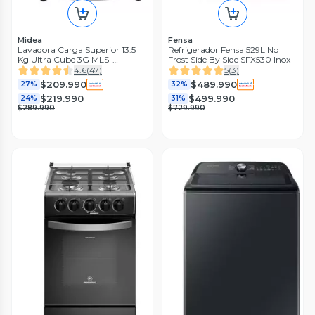
Midea
Fensa
Lavadora Carga Superior 13.5
Refrigerador Fensa 529L No
Kg Ultra Cube 3G MLS-
Frost Side By Side SFX530 Inox
135GE04N
4.6
(
47
)
5
(
3
)
$209.990
$489.990
27%
32%
$219.990
$499.990
24%
31%
$289.990
$729.990