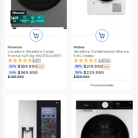
Hisense
Midea
Lavadora-Secadora Carga
Secadora Condensacion Blanca
Frontal 14/9 Kg WD3S1443BT1
9 KG Midea
5
(
37
)
4.8
(
10
)
$359.990
$219.990
26%
38%
$369.990
$229.990
24%
36%
$489.990
$359.990
Promocionado