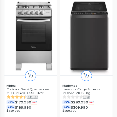
Midea
Mademsa
Cocina a Gas 4 Quemadores
Lavadora Carga Superior
MFO-MG20TCSSL Silver
MDWMT21O 21 Kg
4.8
(
26
)
0
(
0
)
$179.990
$289.990
28%
29%
$189.990
$309.990
24%
24%
$249.990
$409.990