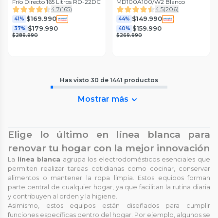
Frío Directo 165 Litros RD-22DC
MD100A100/W2 Blanco
4.7
(
165
)
4.5
(
206
)
$169.990
$149.990
41%
44%
$179.990
$159.990
37%
40%
$289.990
$269.990
Has visto
30
de
1441
productos
Mostrar más
Elige lo último en línea blanca para
renovar tu hogar con la mejor innovación
La
línea blanca
agrupa los electrodomésticos esenciales que
permiten realizar tareas cotidianas como cocinar, conservar
alimentos o mantener la ropa limpia. Estos equipos forman
parte central de cualquier hogar, ya que facilitan la rutina diaria
y contribuyen al orden y la higiene.
Asimismo, estos equipos están diseñados para cumplir
funciones específicas dentro del hogar. Por ejemplo, algunos se