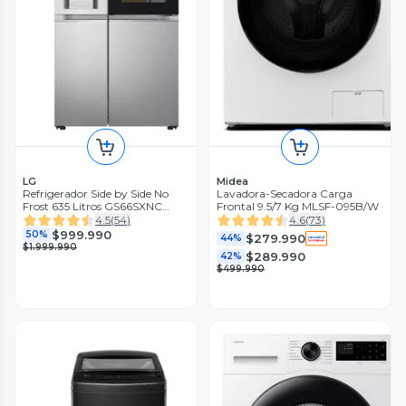
LG
Midea
Refrigerador Side by Side No
Lavadora-Secadora Carga
Frost 635 Litros GS66SXNC
Frontal 9.5/7 Kg MLSF-095B/W
Instaview
4.5
(
54
)
4.6
(
73
)
$999.990
50%
$279.990
44%
$1.999.990
$289.990
42%
$499.990