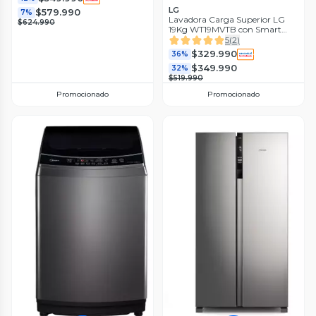
LG
$579.990
7%
Lavadora Carga Superior LG
$624.990
19Kg WT19MVTB con Smart
Motion
5
(
2
)
$329.990
36%
$349.990
32%
$519.990
Promocionado
Promocionado