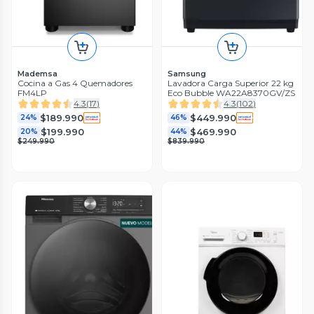
Mademsa
Samsung
Cocina a Gas 4 Quemadores
Lavadora Carga Superior 22 kg
FM4LP
Eco Bubble WA22A8370GV/ZS
4.3
(
17
)
4.3
(
102
)
$189.990
$449.990
24%
46%
$199.990
$469.990
20%
44%
$249.990
$839.990