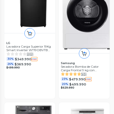
LG
Lavadora Carga Superior 19Kg
Smart Inverter WT19OBVTB
con Turbo Drum
0
(
0
)
$349.990
30%
Samsung
$369.990
26%
Secadora Bomba de Calor
$499.990
Carga Frontal 9 kg con
SmartThings
5
(
3
)
DV90CGC2A0AEZS
$479.990
23%
$499.990
20%
$629.990