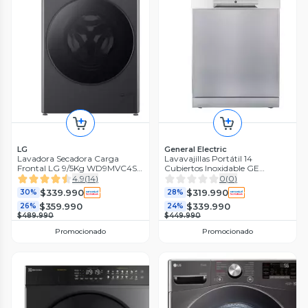
LG
General Electric
Lavadora Secadora Carga
Lavavajillas Portátil 14
Frontal LG 9/5Kg WD9MVC4S6
Cubiertos Inoxidable GE
AI DD, ThinQ
GLV14FSITSS0
4.9
(
14
)
0
(
0
)
$339.990
$319.990
30%
28%
$359.990
$339.990
26%
24%
$489.990
$449.990
Promocionado
Promocionado