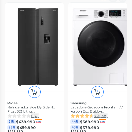
Midea
Samsung
Refrigerador Side By Side No
Lavadora-Secadora Frontal 11/7
Frost 553 Litros
kg con Eco Bubble
MDRS710FGEDXW
WD11TA046BE/ZS
0
(
0
)
4.3
(
148
)
$439.990
$369.990
31%
44%
$459.990
$379.990
28%
43%
$639.990
$669.990