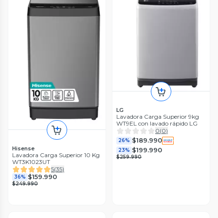
LG
Lavadora Carga Superior 9kg
WT9EL con lavado rápido LG
0
(
0
)
$189.990
26%
Hisense
$199.990
23%
Lavadora Carga Superior 10 Kg
$259.990
WT3K1023UT
5
(
35
)
$159.990
36%
$249.990