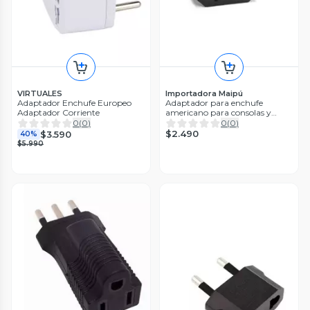
VIRTUALES
Importadora Maipú
Adaptador Enchufe Europeo
Adaptador para enchufe
Adaptador Corriente
americano para consolas y
otros aparatos
0
(
0
)
0
(
0
)
$2.490
$3.590
40%
$5.990