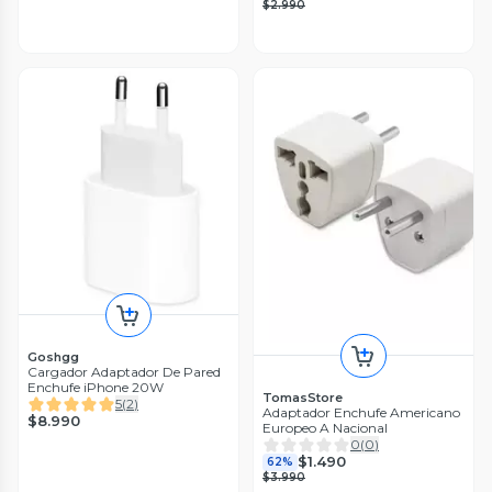
$2.990
Goshgg
Cargador Adaptador De Pared
Enchufe iPhone 20W
TomasStore
5
(
2
)
Adaptador Enchufe Americano
$8.990
Europeo A Nacional
0
(
0
)
$1.490
62%
$3.990