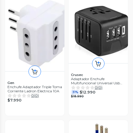
Crusec
Adaptador Enchufe
Multifuncional Universal Usb
Gen
Enchufe Adaptador Triple Toma
100v/240v
0
(
0
)
Corriente Ladron Electrica 10A
$12.990
31%
0
(
0
)
$18.990
$7.990