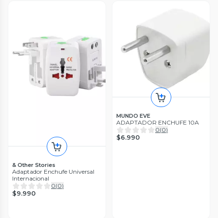
MUNDO EVE
ADAPTADOR ENCHUFE 10A
0
(
0
)
$6.990
& Other Stories
Adaptador Enchufe Universal
Internacional
0
(
0
)
$9.990