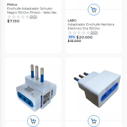
Philco
Enchufe Adaptador Schuko
Negro 1500w Philco - Sello Sec
0
(
0
)
LABG
$7.190
Adaptador Enchufe Hembra
Eléctrico 10a 1500w
0
(
0
)
$20.000
55%
$45.000