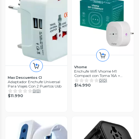
Vhome
Enchufe Wifi Vhome M1
Compact con Toma 16A +
Max Descuentos Cl
Adaptador
0
(
0
)
Adaptador Enchufe Universal
$14.990
Para Viajes Con 2 Puertos Usb
0
(
0
)
$11.990