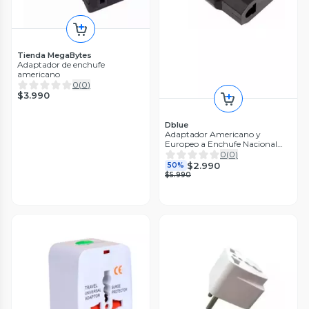
Tienda MegaBytes
Adaptador de enchufe
americano
0
(
0
)
$3.990
Dblue
Adaptador Americano y
Europeo a Enchufe Nacional
10A 2500W
0
(
0
)
$2.990
50%
$5.990