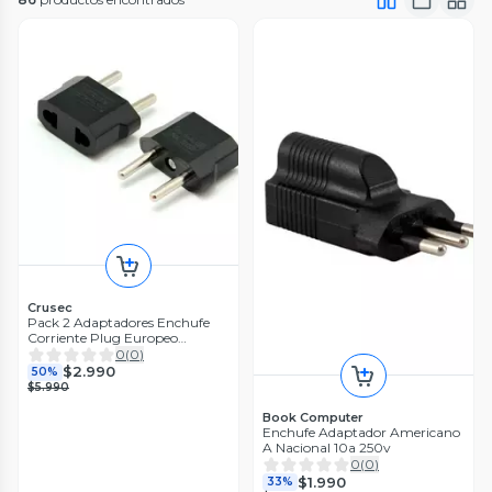
Crusec
Pack 2 Adaptadores Enchufe
Corriente Plug Europeo
Americano
0
(
0
)
$2.990
50%
$5.990
Book Computer
Enchufe Adaptador Americano
A Nacional 10a 250v
0
(
0
)
$1.990
33%