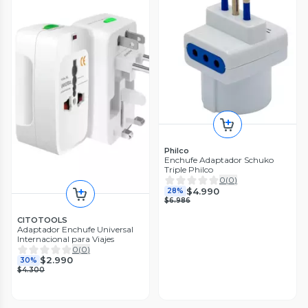
Philco
Enchufe Adaptador Schuko
Triple Philco
0
(
0
)
$4.990
28%
$6.986
CITOTOOLS
Adaptador Enchufe Universal
Internacional para Viajes
0
(
0
)
$2.990
30%
$4.300