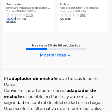
Tecmaster
Philco
Enchufe Adaptador de pared 3
Adaptador Enchufe Bipaso
Tomas TM-800102wh
Macrotel - Sello Sec
Tecmaster
0
(
0
)
0
(
0
)
$5.490
$3.990
33%
$5.990
Has visto
30
de
86
productos
Mostrar más
El
adaptador de enchufe
que buscas lo tiene
Paris.cl
Convierte tus artefactos con el
adaptador de
enchufe
disponible en Parisl.cl y aumenta la
seguridad en control de electricidad en tu hogar.
Una excelente alternativa que te permitirá utilizar