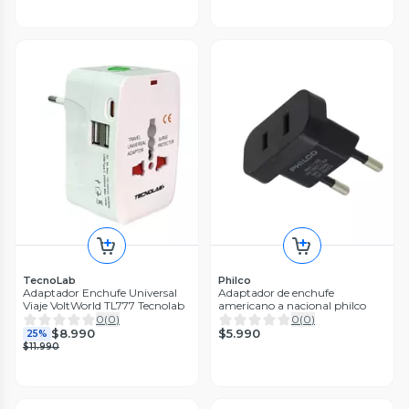
TecnoLab
Philco
Adaptador Enchufe Universal
Adaptador de enchufe
Viaje VoltWorld TL777 Tecnolab
americano a nacional philco
0
(
0
)
0
(
0
)
$5.990
$8.990
25%
$11.990