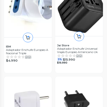
Jai Store
IRM
Adaptador Enchufe Universal
Adaptador Enchufe Europeo A
Viajes Europeo Americano Uk
Nacional Triple
0
(
0
)
0
(
0
)
$15.990
5%
$4.990
$16.990