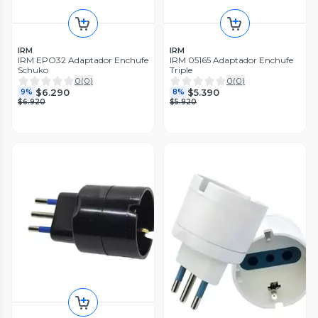
IRM
IRM
IRM EPO32 Adaptador Enchufe
IRM 05165 Adaptador Enchufe
Schuko
Triple
0
(
0
)
0
(
0
)
$6.290
$5.390
9%
8%
$6.920
$5.920