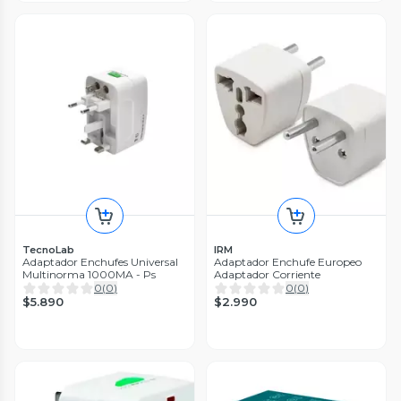
TecnoLab
IRM
Adaptador Enchufes Universal
Adaptador Enchufe Europeo
Multinorma 1000MA - Ps
Adaptador Corriente
0
(
0
)
0
(
0
)
$5.890
$2.990