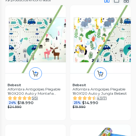
Bebesit
Bebesit
Alfombra Antigolpes Plegable
Alfombra Antigolpes Plegable
180X200 Auto y Montaña
180X120 Auto y Jungla Bebesit
Bebesit
5
(
5
)
4.9
(
7
)
$18.990
$14.990
24%
25%
$24.990
$19.990