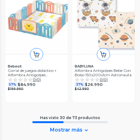
Bebesit
BABYLUNA
Corral de juegos didáctico +
Alfombra Antigolpes Bebé Con
Alfombra Antigolpes
Bolso 150x200x1cm Astronauta
160x160x48cm
0
(
0
)
0
(
0
)
$84.990
$26.990
57%
37%
$199.990
$42.990
Has visto
30
de
73
productos
Mostrar más