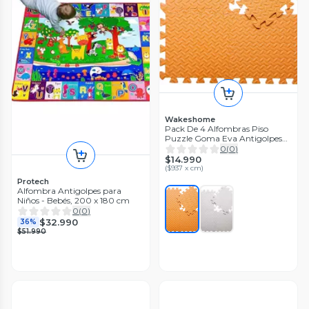
Wakeshome
Pack De 4 Alfombras Piso
Puzzle Goma Eva Antigolpes
60x60cm WakesHome
0
(
0
)
$14.990
(
$937 x cm
)
Protech
Alfombra Antigolpes para
Niños - Bebés, 200 x 180 cm
0
(
0
)
$32.990
36%
$51.990