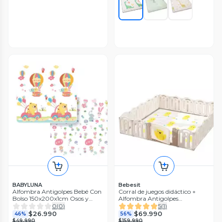
BABYLUNA
Bebesit
Alfombra Antigolpes Bebé Con
Corral de juegos didáctico +
Bolso 150x200x1cm Osos y
Alfombra Antigolpes
Viajes
120x120x48cm
0
(
0
)
5
(
1
)
$26.990
$69.990
46%
56%
$49.990
$159.990