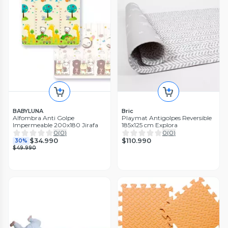
BABYLUNA
Bric
Alfombra Anti Golpe
Playmat Antigolpes Reversible
Impermeable 200x180 Jirafa
185x125 cm Explora
0
(
0
)
0
(
0
)
$110.990
$34.990
30%
$49.990