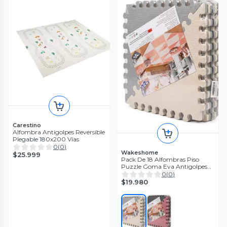
Carestino
Alfombra Antigolpes Reversible
Plegable 180x200 Vías
0
(
0
)
Wakeshome
$25.999
Pack De 18 Alfombras Piso
Puzzle Goma Eva Antigolpes
36x36cm
0
(
0
)
$19.980