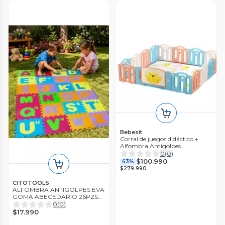
Bebesit
Corral de juegos didáctico +
Alfombra Antigolpes
200x240x48cm
0
(
0
)
$100.990
63%
$279.990
CITOTOOLS
ALFOMBRA ANTIGOLPES EVA
GOMA ABECEDARIO 26PZS
INFANTIL
0
(
0
)
$17.990