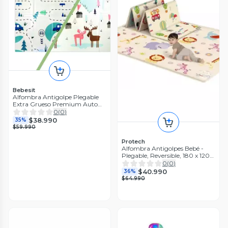
Bebesit
Alfombra Antigolpe Plegable
Extra Grueso Premium Auto
Montaña
0
(
0
)
$38.990
35%
$59.990
Protech
Alfombra Antigolpes Bebé -
Plegable, Reversible, 180 x 120
cm
0
(
0
)
$40.990
36%
$64.990