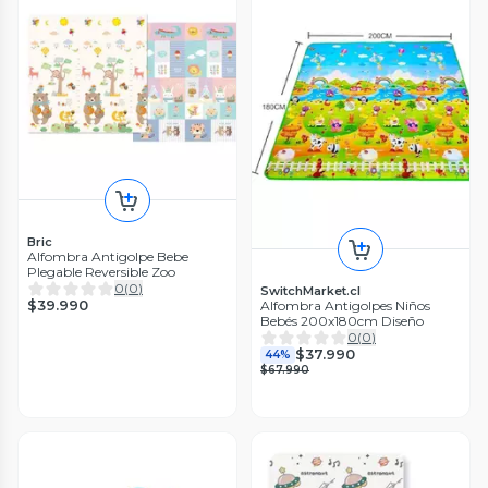
Bric
Alfombra Antigolpe Bebe
Plegable Reversible Zoo
0
(
0
)
SwitchMarket.cl
$39.990
Alfombra Antigolpes Niños
Bebés 200x180cm Diseño
0
(
0
)
$37.990
44%
$67.990