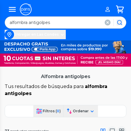
Entregar en Las Condes
Alfombra antigolpes
Tus resultados de búsqueda para
alfombra
antigolpes
Filtros (
0
)
Ordenar
73
productos encontrados