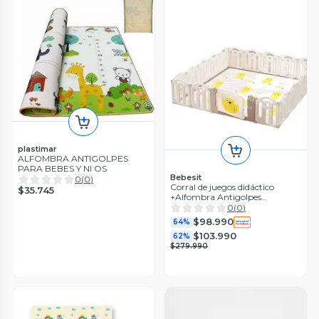
plastimar
ALFOMBRA ANTIGOLPES
PARA BEBES Y NI OS
Bebesit
0
(
0
)
Corral de juegos didáctico
$35.745
+Alfombra Antigolpes
200x240x48cm
0
(
0
)
$98.990
64%
$103.990
62%
$279.990