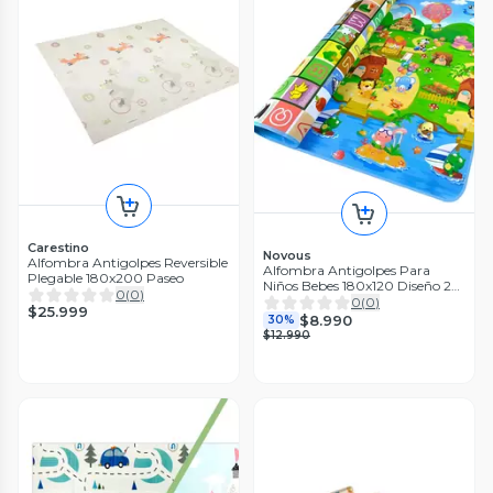
Carestino
Novous
Alfombra Antigolpes Reversible
Alfombra Antigolpes Para
Plegable 180x200 Paseo
Niños Bebes 180x120 Diseño 2
0
(
0
)
Lados
0
(
0
)
$25.999
$8.990
30%
$12.990