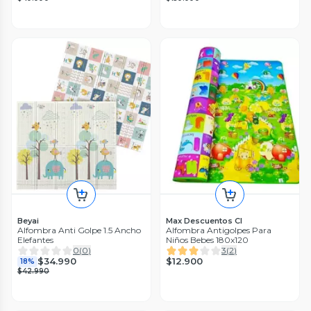
Beyai
Max Descuentos Cl
Alfombra Anti Golpe 1.5 Ancho
Alfombra Antigolpes Para
Elefantes
Niños Bebes 180x120
0
(
0
)
3
(
2
)
$12.900
$34.990
18%
$42.990