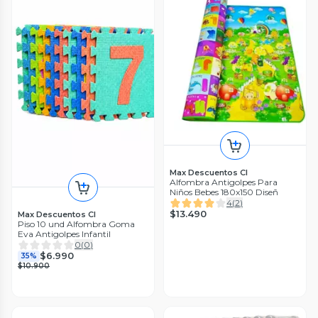
Max Descuentos Cl
Alfombra Antigolpes Para
Niños Bebes 180x150 Diseñ
4
(
2
)
$13.490
Max Descuentos Cl
Piso 10 und Alfombra Goma
Eva Antigolpes Infantil
0
(
0
)
$6.990
35%
$10.900