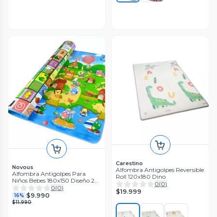
Carestino
Novous
Alfombra Antigolpes Reversible
Alfombra Antigolpes Para
Roll 120x180 Dino
Niños Bebes 180x150 Diseño 2
0
(
0
)
Lados
0
(
0
)
$19.999
$9.990
16%
$11.990