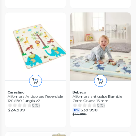
Carestino
Bebeco
Alfombra Antigolpes Reversible
Alfombra antigolpe Bambie
120x180 Jungla v2
Zorro Gruesa 15 mm
0
(
0
)
0
(
0
)
$24.999
$39.990
11%
$44.990