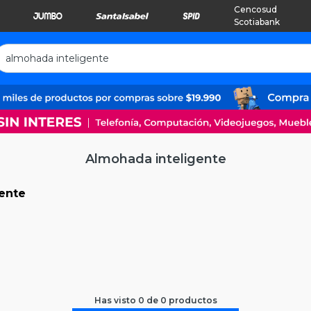
Cencosud
Scotiabank
Almohada inteligente
ente
Has visto
0
de
0
productos