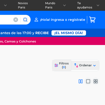
Novios
Mundo
Te
Paris
Paris
ayudamos
¡Hola! Ingresa o regístrate
Filtros
Ordenar
(
0
)