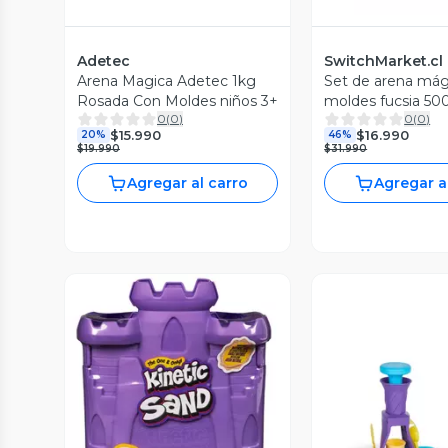
Adetec
SwitchMarket.cl
Arena Magica Adetec 1kg
Set de arena mág
Rosada Con Moldes niños 3+
moldes fucsia 50
0
(
0
)
0
(
0
)
$15.990
$16.990
20%
46%
$19.990
$31.990
Agregar al carro
Agregar a
Vista Previa
Vista P