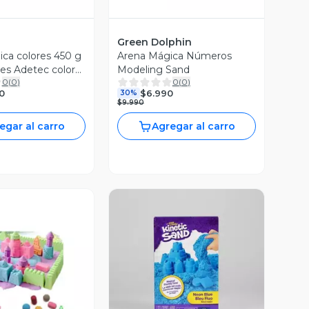
Green Dolphin
ca colores 450 g
Arena Mágica Números
es Adetec color
Modeling Sand
0
(
0
)
0
(
0
)
0
$6.990
30%
$9.990
egar al carro
Agregar al carro
Vista Previa