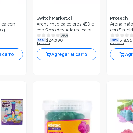
SwitchMarket.cl
Protech
ica con
Arena mágica colores 450 g
Arena mági
0 g
con 5 moldes Adetec color
con 5 mold
0
(
0
)
rosado
beige
$24.990
$18.99
45%
45%
$45.990
$34.990
l carro
Agregar al carro
Agr
revia