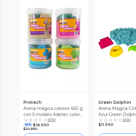
Vista Previa
Vista P
Protech
Green Dolphin
Arena mágica colores 450 g
Arena Mágica Co
con 5 moldes Adetec color
Azul Green Dolph
0
(
0
)
0
(
0
)
azul
$11.990
$18.990
45%
$34.990