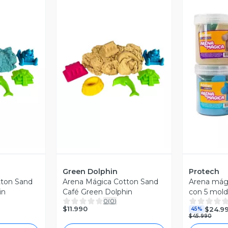
revia
Vista Previa
V
Green Dolphin
Protech
tton Sand
Arena Mágica Cotton Sand
Arena mági
in
Café Green Dolphin
con 5 mold
0
(
0
)
rosado
$11.990
$24.9
45%
$45.990