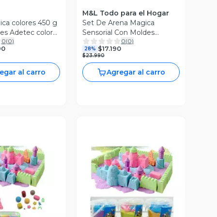
M&L Todo para el Hogar
ca colores 450 g
Set De Arena Magica
es Adetec color
Sensorial Con Moldes
0
(
0
)
0
(
0
)
Marinos Y Maletin
90
$17.190
28%
$23.990
egar al carro
Agregar al carro
ista Previa
Vista Previa