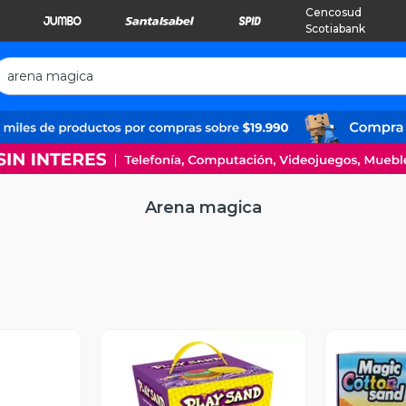
Cencosud
Scotiabank
Arena magica