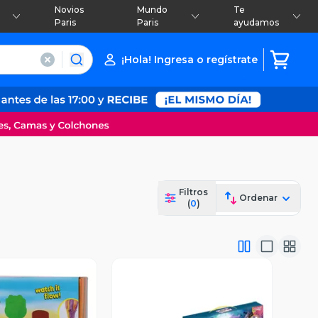
Novios
Mundo
Te
Paris
Paris
ayudamos
¡Hola! Ingresa o regístrate
Filtros
Ordenar
(
0
)