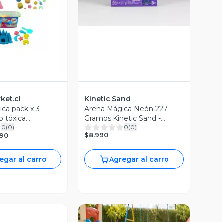
ista Previa
ket.cl
Kinetic Sand
ca pack x 3
Arena Mágica Neón 227
o tóxica
Gramos Kinetic Sand -
0
(
0
)
0
(
0
)
Variedades
$8.990
990
egar al carro
Agregar al carro