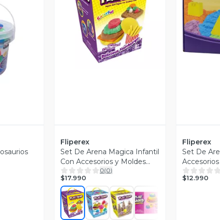
Vista Previa
V
revia
Fliperex
Fliperex
osaurios
Set De Arena Magica Infantil
Set De Ar
Con Accesorios y Moldes
Accesorios
0
(
0
)
Variado
Mar
$17.990
$12.990