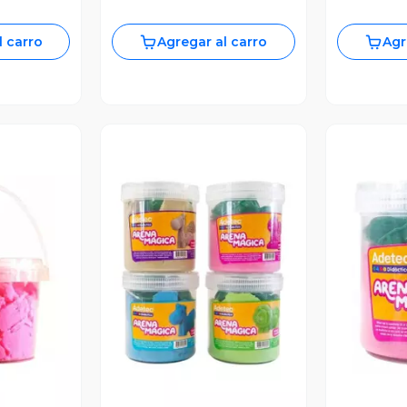
l carro
Agregar al carro
Agr
revia
Vista Previa
V