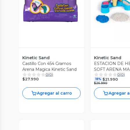
Kinetic Sand
Kinetic Sand
Castillo Con 454 Gramos
ESTACION DE H
Arena Magica Kinetic Sand
SOFT ARENA MA
0
(
0
)
0
(
0
)
KINETIC SAND
$27.990
$21.990
18%
$26.990
Agregar al carro
Agregar a