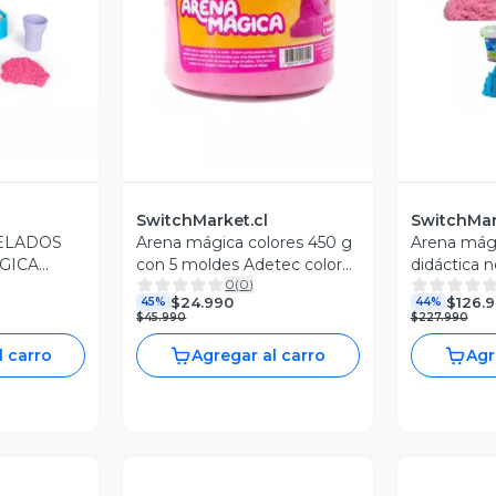
Vista Previa
V
SwitchMarket.cl
SwitchMar
ELADOS
Arena mágica colores 450 g
Arena mági
GICA
con 5 moldes Adetec color
didáctica n
0
(
0
)
beige
multicolor
$24.990
$126.
45%
44%
$45.990
$227.990
l carro
Agregar al carro
Agr