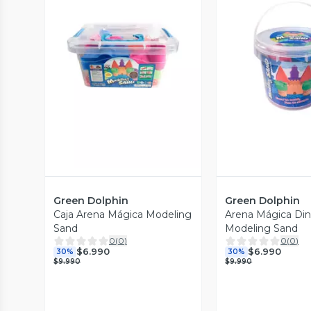
Vista Previa
Vista P
Green Dolphin
Green Dolphin
Caja Arena Mágica Modeling
Arena Mágica Din
Sand
Modeling Sand
0
(
0
)
0
(
0
)
$6.990
$6.990
30%
30%
$9.990
$9.990