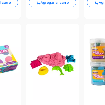
l carro
Agregar al carro
Agr
revia
Vista Previa
V