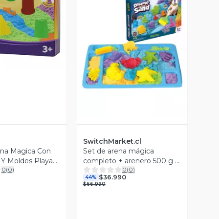
ista Previa
Vista Previa
SwitchMarket.cl
ena Magica Con
Set de arena mágica
 Y Moldes Playa
completo + arenero 500 g +
0
(
0
)
0
(
0
)
accesorios
$36.990
44%
$66.990