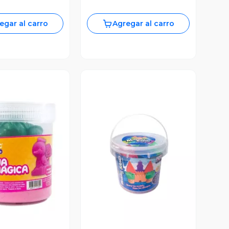
egar al carro
Agregar al carro
ista Previa
Vista Previa