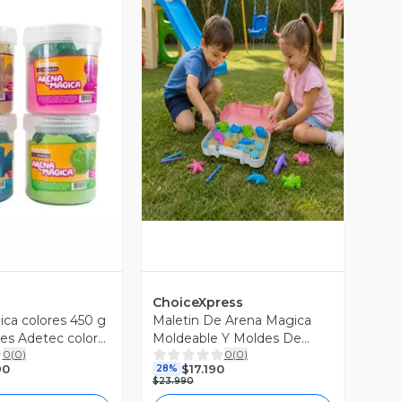
Vista Previa
ista Previa
ChoiceXpress
ca colores 450 g
Maletin De Arena Magica
es Adetec color
Moldeable Y Moldes De
0
(
0
)
0
(
0
)
Animales Marinos
90
$17.190
28%
$23.990