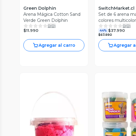
Green Dolphin
SwitchMarket.cl
Arena Mágica Cotton Sand
Set de 6 arena m
Verde Green Dolphin
colores multicolo
0
(
0
)
0
(
0
)
$11.990
$37.990
44%
$67.990
Agregar al carro
Agregar a
Vista Previa
Vista P