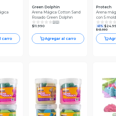
Green Dolphin
Protech
ágica
Arena Mágica Cotton Sand
Arena mági
r
Rosado Green Dolphin
con 5 mold
0
(
0
)
verde
$11.990
$24.9
45%
$45.990
l carro
Agregar al carro
Agr
revia
Vista Previa
V