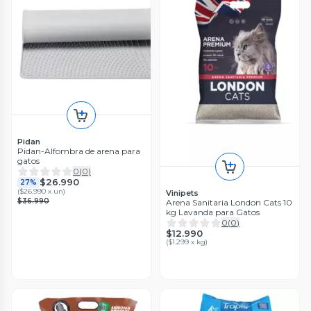
Pidan
Pidan-Alfombra de arena para
gatos
0
(
0
)
$26.990
27%
(
$26.990 x un
)
Vinipets
$36.990
Arena Sanitaria London Cats 10
kg Lavanda para Gatos
0
(
0
)
$12.990
(
$1.299 x kg
)