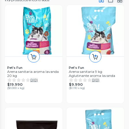
Pet's Fun
Pet's Fun
Arena sanitaria aroma lavanda
Arena sanitaria 9 kg
20 kg
Aglutinante aroma lavanda
0
(
0
)
0
(
0
)
$19.990
$9.990
(
$1.000 x kg
)
(
$1.110 x kg
)