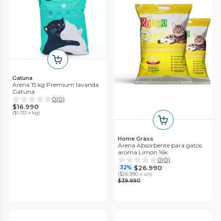
Gatuna
Arena 15 kg Premium lavanda
Gatuna
0
(
0
)
$16.990
(
$1.133 x kg
)
Home Grass
Arena Absorbente para gatos
aroma Limón 16k
0
(
0
)
$26.990
32%
(
$26.990 x un
)
$39.990