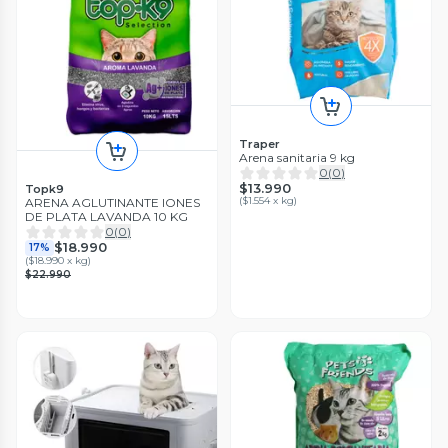
Traper
Arena sanitaria 9 kg
0
(
0
)
$13.990
Topk9
(
$1.554 x kg
)
ARENA AGLUTINANTE IONES
DE PLATA LAVANDA 10 KG
0
(
0
)
$18.990
17%
(
$18.990 x kg
)
$22.990