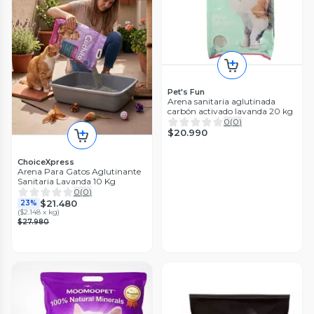
Pet's Fun
Arena sanitaria aglutinada
carbón activado lavanda 20 kg
0
(
0
)
$20.990
ChoiceXpress
Arena Para Gatos Aglutinante
Sanitaria Lavanda 10 Kg
0
(
0
)
$21.480
23%
(
$2.148 x kg
)
$27.980