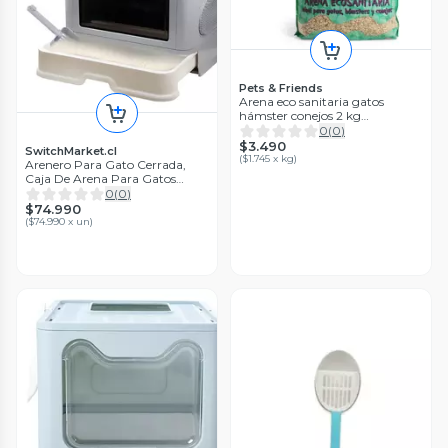
Pets & Friends
Arena eco sanitaria gatos
hámster conejos 2 kg
Pets&Friends
0
(
0
)
$3.490
SwitchMarket.cl
(
$1.745 x kg
)
Arenero Para Gato Cerrada,
Caja De Arena Para Gatos
Plegable Con Tapa, Con
0
(
0
)
Cuchara De Arena, Arenero
$74.990
Para Gato Grande Con Cajón
(
$74.990 x un
)
Apto Para Gatos De Hasta 10
Kg