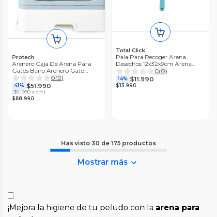
Total Click
Pala Para Recoger Arena
Protech
Arenero Caja De Arena Para
Desechos 12x32x9cm Arena
Gatos Baño Arenero Gato
Para Gato
0
(
0
)
Cerrado Azul Menta
0
(
0
)
$11.990
14%
$51.990
41%
$13.990
(
$51.990 x cm
)
$88.990
Has visto
30
de
175
productos
Mostrar más
¡Mejora la higiene de tu peludo con la
arena para