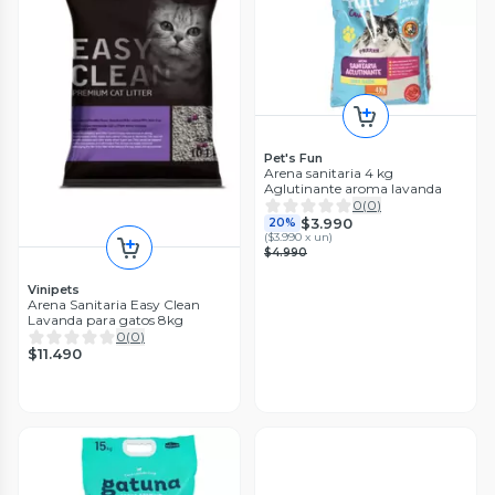
Pet's Fun
Arena sanitaria 4 kg
Aglutinante aroma lavanda
0
(
0
)
$3.990
20%
(
$3.990 x un
)
$4.990
Vinipets
Arena Sanitaria Easy Clean
Lavanda para gatos 8kg
0
(
0
)
$11.490