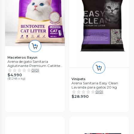
Maceteros Rayun
Arena de gato Sanitaria
Aglutinante Premium Catlitter
Lavanda 4kg
0
(
0
)
$4.990
(
$1.248 x kg
)
Vinipets
Arena Sanitaria Easy Clean
Lavanda para gatos 20 kg
0
(
0
)
$28.990