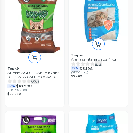
Traper
Arena sanitaria gatos 4 kg
0
(
0
)
$6.198
Topk9
17%
ARENA AGLUTINANTE IONES
(
$1.550 x kg
)
DE PLATA CAFE MOCKA 10
$7.490
KG
0
(
0
)
$18.990
17%
(
$18.990 x kg
)
$22.990