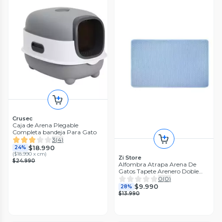
Crusec
Caja de Arena Plegable
Completa bandeja Para Gato
3
(
4
)
$18.990
24%
(
$18.990 x cm
)
Zi Store
$24.990
Alfombra Atrapa Arena De
Gatos Tapete Arenero Doble
Capa Azul 45x60
0
(
0
)
$9.990
28%
$13.990