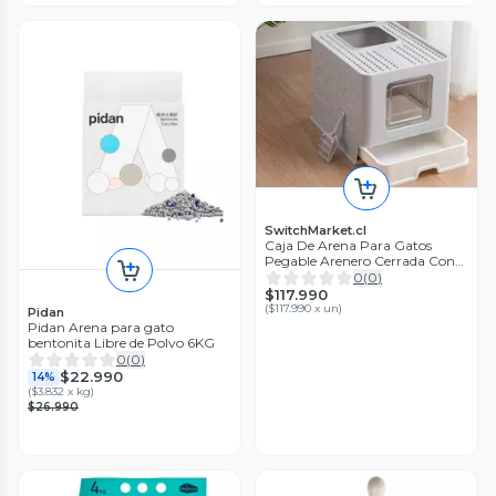
SwitchMarket.cl
Caja De Arena Para Gatos
Pegable Arenero Cerrada Con
Pala
0
(
0
)
$117.990
(
$117.990 x un
)
Pidan
Pidan Arena para gato
bentonita Libre de Polvo 6KG
0
(
0
)
$22.990
14%
(
$3.832 x kg
)
$26.990