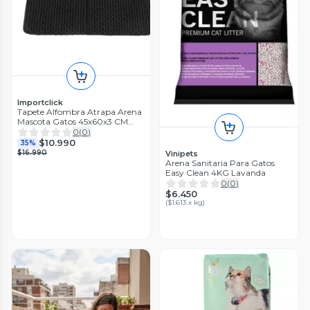
Importclick
Tapete Alfombra Atrapa Arena
Mascota Gatos 45x60x3 CM
Negro
0
(
0
)
$10.990
35%
$16.990
Vinipets
Arena Sanitaria Para Gatos
Easy Clean 4KG Lavanda
0
(
0
)
$6.450
(
$1.613 x kg
)