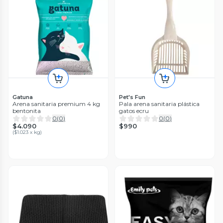
Gatuna
Pet's Fun
Arena sanitaria premium 4 kg
Pala arena sanitaria plástica
bentonita
gatos ecru
0
(
0
)
0
(
0
)
$4.090
$990
(
$1.023 x kg
)