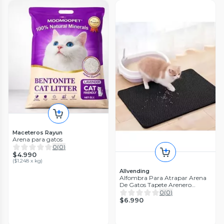
Maceteros Rayun
Arena para gatos
0
(
0
)
$4.990
(
$1.248 x kg
)
Allvending
Alfombra Para Atrapar Arena
De Gatos Tapete Arenero
Mascotas Color Negro 45 60cm
0
(
0
)
$6.990