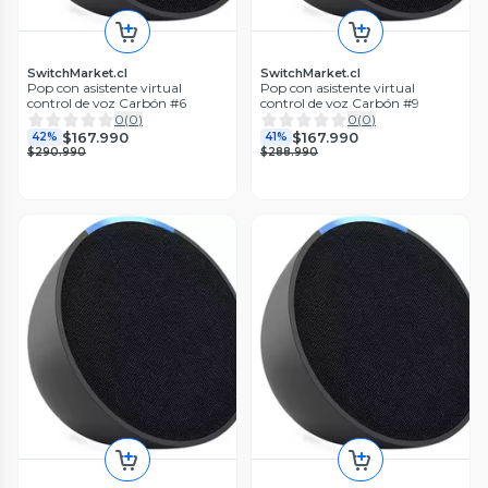
SwitchMarket.cl
SwitchMarket.cl
Pop con asistente virtual
Pop con asistente virtual
control de voz Carbón #6
control de voz Carbón #9
0
(
0
)
0
(
0
)
$167.990
$167.990
42%
41%
$290.990
$288.990