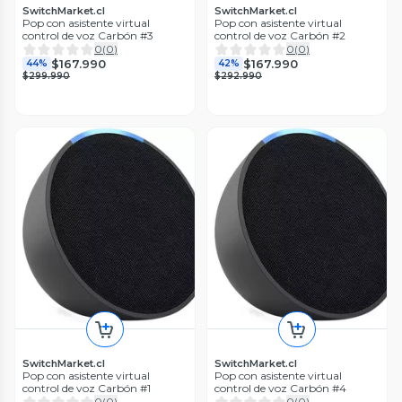
SwitchMarket.cl
SwitchMarket.cl
Pop con asistente virtual
Pop con asistente virtual
control de voz Carbón #3
control de voz Carbón #2
0
(
0
)
0
(
0
)
$167.990
$167.990
44%
42%
$299.990
$292.990
SwitchMarket.cl
SwitchMarket.cl
Pop con asistente virtual
Pop con asistente virtual
control de voz Carbón #1
control de voz Carbón #4
0
(
0
)
0
(
0
)