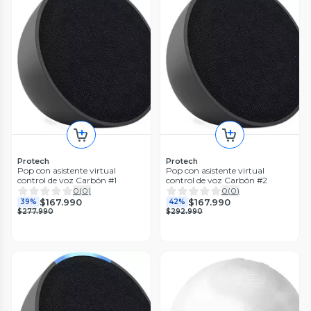
Protech
Protech
Pop con asistente virtual
Pop con asistente virtual
control de voz Carbón #1
control de voz Carbón #2
0
(
0
)
0
(
0
)
$167.990
$167.990
39%
42%
$277.990
$292.990