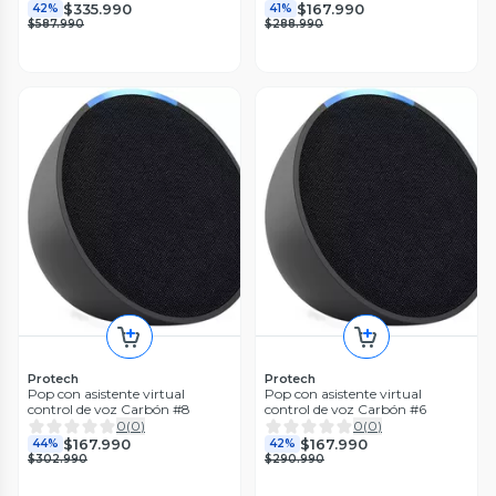
$335.990
$167.990
42%
41%
$587.990
$288.990
Protech
Protech
Pop con asistente virtual
Pop con asistente virtual
control de voz Carbón #8
control de voz Carbón #6
0
(
0
)
0
(
0
)
$167.990
$167.990
44%
42%
$302.990
$290.990