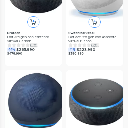
Protech
SwitchMarket.cl
Dot 3rd gen con asistente
Dot dot 5th gen con asistente
virtual Carbón
virtual Blanco
0
(
0
)
0
(
0
)
$265.990
$223.990
44%
41%
$478.990
$380.990