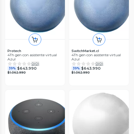
Protech
SwitchMarket.cl
4Th gen con asistente virtual
4Th gen con asistente virtual
Azul
Azul
0
(
0
)
0
(
0
)
$643.990
$643.990
39%
39%
$1.062.990
$1.062.990