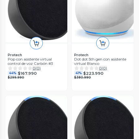
Protech
Protech
Pop con asistente virtual
Dot dot 5th gen con asistente
control de voz Carbón #3
virtual Blanco
0
(
0
)
0
(
0
)
$167.990
$223.990
44%
41%
$299.990
$380.990