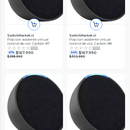
SwitchMarket.cl
SwitchMarket.cl
Pop con asistente virtual
Pop con asistente virtual
control de voz Carbón #7
control de voz Carbón #8
0
(
0
)
0
(
0
)
$167.990
$167.990
41%
44%
$288.990
$302.990