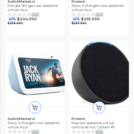
SwitchMarket.cl
Protech
Dot dot 5th gen con asistente
Show 5 (3rd gen) con asistente
virtual Azul
virtual Azul
0
(
0
)
0
(
0
)
$204.990
$335.990
42%
42%
$358.990
$587.990
SwitchMarket.cl
Protech
Show 5 (3rd gen) con asistente
Pop con asistente virtual
virtual Azul
control de voz Carbón #7
0
(
0
)
0
(
0
)