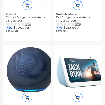
Protech
SwitchMarket.cl
Dot dot 5th gen con asistente
Dot 3rd gen con asistente
virtual Azul
virtual Carbón
0
(
0
)
0
(
0
)
$204.990
$265.990
42%
44%
$358.990
$478.990