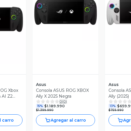
Vista Previa
V
revia
Asus
Asus
 ROG Xbox
Consola ASUS ROG XBOX
Consola A
 AI Z2
Ally X 2025 Negra
Ally (2025)
0
(
0
)
D 7'' FHD
$1.189.990
$659.9
15%
13%
ouch
$1.399.990
$759.990
l carro
Agregar al carro
Agr