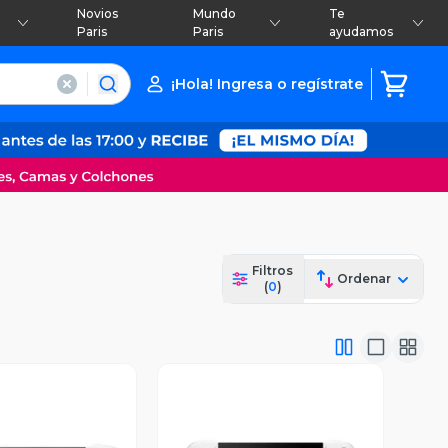
Novios
Mundo
Te
Paris
Paris
ayudamos
¡Hola! Ingresa o regístrate
Filtros
Ordenar
(
0
)