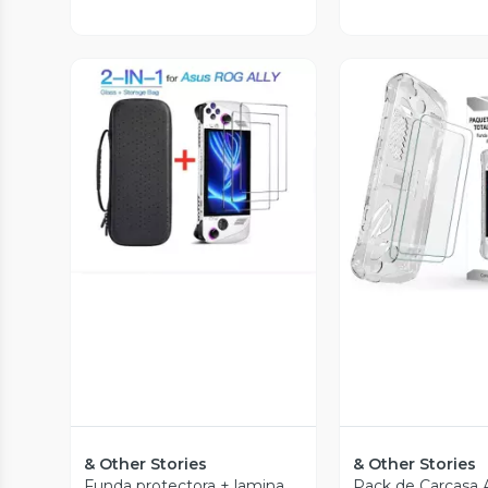
Vista Previa
Vista P
& Other Stories
& Other Stories
Funda protectora + lamina
Pack de Carcasa A