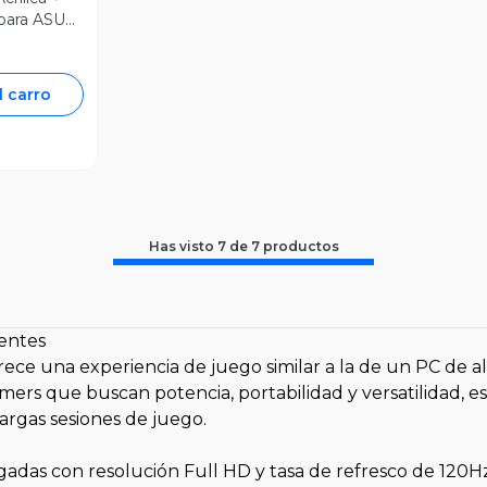
 para ASUS
l carro
Has visto
7
de
7
productos
gentes
rece una experiencia de juego similar a la de un PC de al
ers que buscan potencia, portabilidad y versatilidad, e
rgas sesiones de juego.
lgadas con resolución Full HD y tasa de refresco de 120H