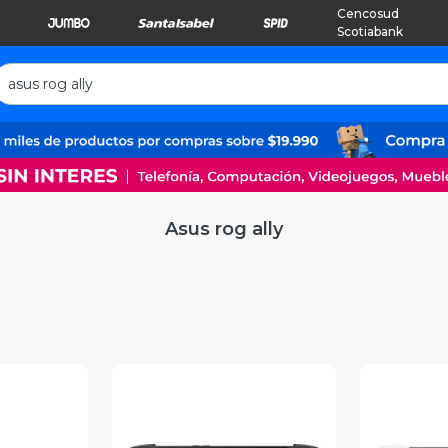
Cencosud
Scotiabank
Asus rog ally