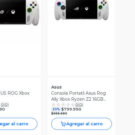
ista Previa
Vista Previa
Asus
SUS ROG Xbox
Consola Portatil Asus Rog
Ally Xbox Ryzen Z2 16GB
0
(
0
)
0
(
0
)
512GB 7 FHD Touch
90
$799.990
20%
$999.990
egar al carro
Agregar al carro