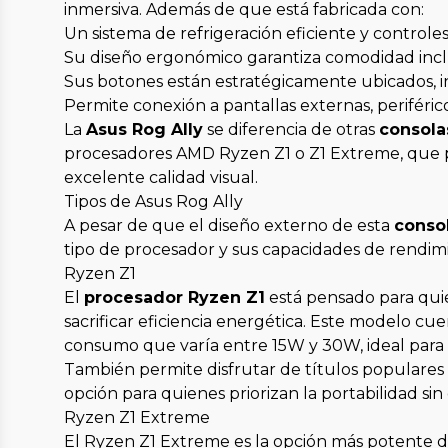
inmersiva. Además de que está fabricada con:
Un sistema de refrigeración eficiente y controle
Su diseño ergonómico garantiza comodidad incl
Sus botones están estratégicamente ubicados, in
Permite conexión a pantallas externas, perifér
La
Asus Rog Ally
se diferencia de otras
consola
procesadores AMD Ryzen Z1 o Z1 Extreme, que p
excelente calidad visual.
Tipos de Asus Rog Ally
A pesar de que el diseño externo de esta
consol
tipo de procesador y sus capacidades de rendim
Ryzen Z1
El
procesador Ryzen Z1
está pensado para quie
sacrificar eficiencia energética. Este modelo c
consumo que varía entre 15W y 30W, ideal para
También permite disfrutar de títulos populare
opción para quienes priorizan la portabilidad sin
Ryzen Z1 Extreme
El Ryzen Z1 Extreme es la opción más potente d