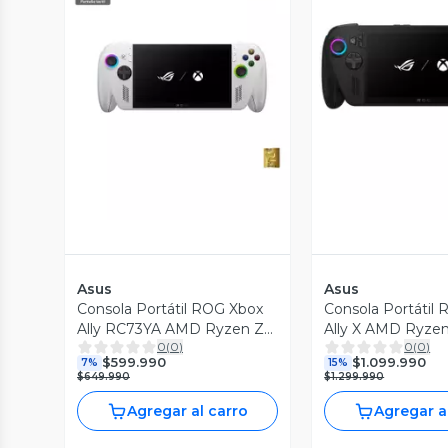
Vista Previa
Vista P
Asus
Asus
Consola Portátil ROG Xbox
Consola Portátil
Ally RC73YA AMD Ryzen Z2
Ally X AMD Ryzen
0
(
0
)
0
(
0
)
A 16GB RAM 512GB SSD 7'
24GB RAM 1TB SS
$599.990
$1.099.990
7%
15%
120Hz Pantalla Touch
120Hz Pantalla T
$649.990
$1.299.990
Agregar al carro
Agregar a