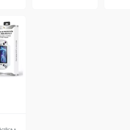
revia
crílica +