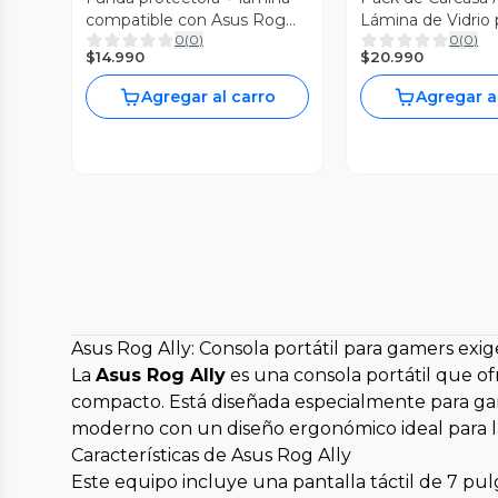
compatible con Asus Rog
Lámina de Vidrio
0
(
0
)
0
(
0
)
Ally
ROG Ally
$14.990
$20.990
Agregar al carro
Agregar a
Asus Rog Ally: Consola portátil para gamers exi
La
Asus Rog Ally
es una consola portátil que of
compacto. Está diseñada especialmente para gam
moderno con un diseño ergonómico ideal para la
Características de Asus Rog Ally
Este equipo incluye una pantalla táctil de 7 pu