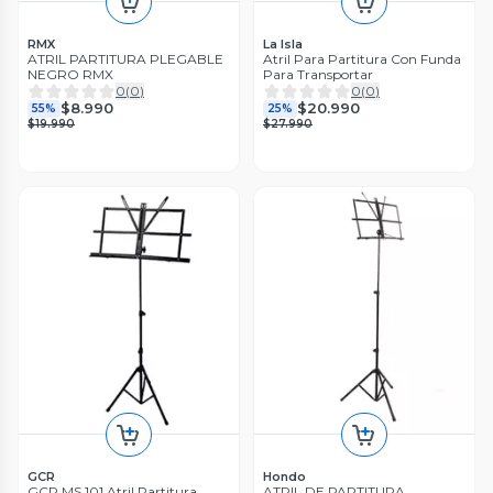
RMX
La Isla
ATRIL PARTITURA PLEGABLE
Atril Para Partitura Con Funda
NEGRO RMX
Para Transportar
0
(
0
)
0
(
0
)
$8.990
$20.990
55%
25%
$19.990
$27.990
GCR
Hondo
GCR MS 101 Atril Partitura
ATRIL DE PARTITURA