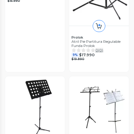
$15.990
Prolok
Atril Pie Partitura Regulable
Funda Prolok
0
(
0
)
$17.990
9%
$19.890