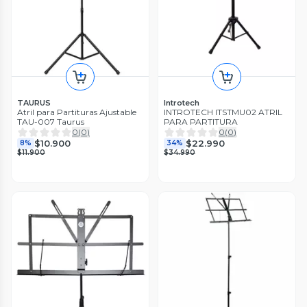
TAURUS
Introtech
Atril para Partituras Ajustable
INTROTECH ITSTMU02 ATRIL
TAU-007 Taurus
PARA PARTITURA
0
(
0
)
0
(
0
)
$10.900
$22.990
8%
34%
$11.900
$34.990