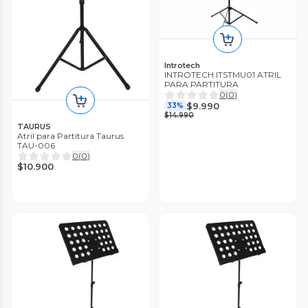
Introtech
INTROTECH ITSTMU01 ATRIL
PARA PARTITURA
0
(
0
)
$9.990
33%
$14.990
TAURUS
Atril para Partitura Taurus
TAU-006
0
(
0
)
$10.900