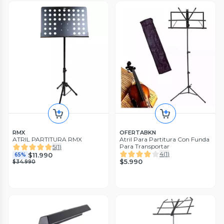
RMX
OFERTABKN
ATRIL PARTITURA RMX
Atril Para Partitura Con Funda
Para Transportar
5
(
1
)
4
(
1
)
$11.990
65%
$5.990
$34.990