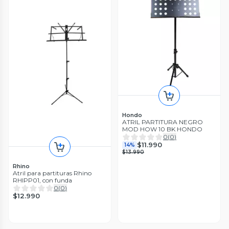
Hondo
ATRIL PARTITURA NEGRO
MOD HOW 10 BK HONDO
0
(
0
)
$11.990
14%
$13.990
Rhino
Atril para partituras Rhino
RHIPP01, con funda
0
(
0
)
$12.990