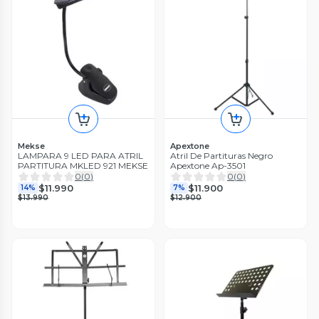
Mekse
Apextone
LAMPARA 9 LED PARA ATRIL
Atril De Partituras Negro
PARTITURA MKLED 921 MEKSE
Apextone Ap-3501
0
(
0
)
0
(
0
)
$11.990
$11.900
14%
7%
$13.990
$12.900