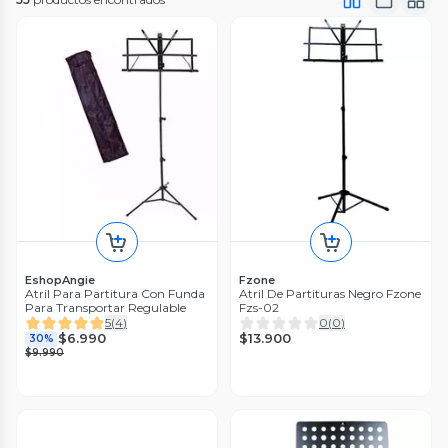
EshopAngie
Fzone
Atril Para Partitura Con Funda
Atril De Partituras Negro Fzone
Para Transportar Regulable
Fzs-02
5
(
4
)
0
(
0
)
$13.900
$6.990
30%
$9.990