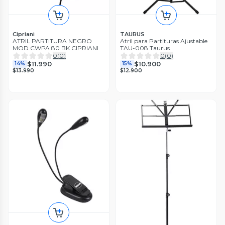
Cipriani
TAURUS
ATRIL PARTITURA NEGRO
Atril para Partituras Ajustable
MOD CWPA 80 BK CIPRIANI
TAU-008 Taurus
0
(
0
)
0
(
0
)
$11.990
$10.900
14%
15%
$13.990
$12.900