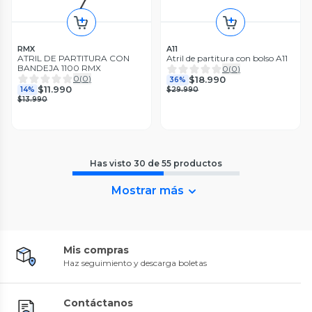
RMX
A11
ATRIL DE PARTITURA CON
Atril de partitura con bolso A11
BANDEJA 1100 RMX
0
(
0
)
0
(
0
)
$18.990
36%
$11.990
14%
$29.990
$13.990
Has visto
30
de
55
productos
Mostrar más
Mis compras
Haz seguimiento y descarga boletas
Contáctanos