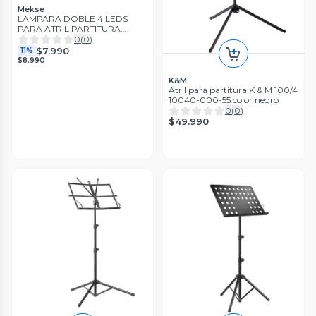
Mekse
LAMPARA DOBLE 4 LEDS
PARA ATRIL PARTITURA
MKLED 445 MEKSE
0
(
0
)
$7.990
11%
$8.990
K&M
Atril para partitura K & M 100/4
10040-000-55 color negro
0
(
0
)
$49.990