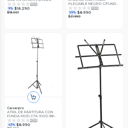
PLEGABLE NEGRO C/FUNDA
0
(
0
)
HONDO
0
(
0
)
$16.290
9%
$8.990
$18.001
59%
$21.990
Carverpro
ATRIL DE PARTITURA CON
FUNDA MOD.CTA-1000-BK
CARVERPRO
0
(
0
)
$8.990
43%