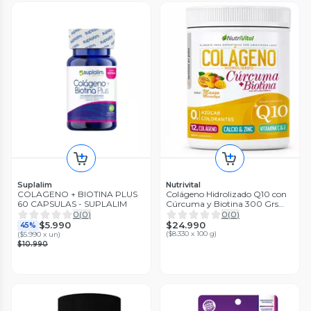
Suplalim
Nutrivital
COLAGENO + BIOTINA PLUS
Colágeno Hidrolizado Q10 con
60 CAPSULAS - SUPLALIM
Cúrcuma y Biotina 300 Grs
Nutrivital
0
(
0
)
0
(
0
)
$24.990
$5.990
45%
(
$8.330 x 100 g
)
(
$5.990 x un
)
$10.990