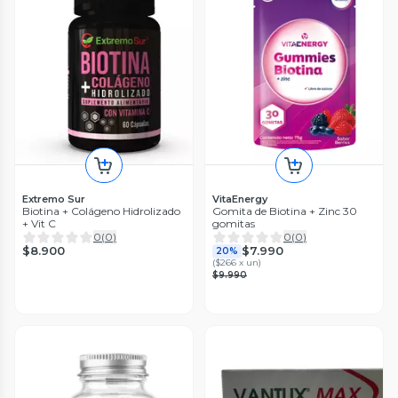
Extremo Sur
VitaEnergy
Biotina + Colágeno Hidrolizado
Gomita de Biotina + Zinc 30
+ Vit C
gomitas
0
(
0
)
0
(
0
)
$8.900
$7.990
20%
(
$266 x un
)
$9.990