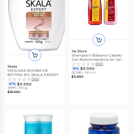
Jai Store
Shampoo Y Balsamo Caballo
Con Biotina+keratina Sin Sal
500ml
0
(
0
)
Skala
$9.990
16%
MÁSCARA BOMBA DE
(
$1.998 x 100 ml
)
BIOTINA 1KG SKALA EXPERT
$11.990
0
(
0
)
$9.990
47%
(
$999 x 100 g
)
$18.990