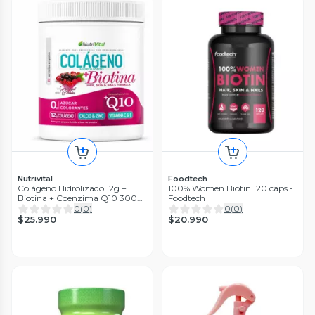
Nutrivital
Foodtech
Colágeno Hidrolizado 12g +
100% Women Biotin 120 caps -
Biotina + Coenzima Q10 300
Foodtech
Grs Nutrivital
0
(
0
)
0
(
0
)
$25.990
$20.990