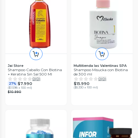
Jai Store
Multitienda las Valentinas SPA
Shampoo Caballo Con Biotina
Shampoo Misucka con Biotina
+ Keratina Sin Sal 500 Ml
de 300 ml
0
(
0
)
0
(
0
)
$15.990
$7.990
27%
(
$5.330 x 100 ml
)
(
$1.598 x 100 ml
)
$10.990