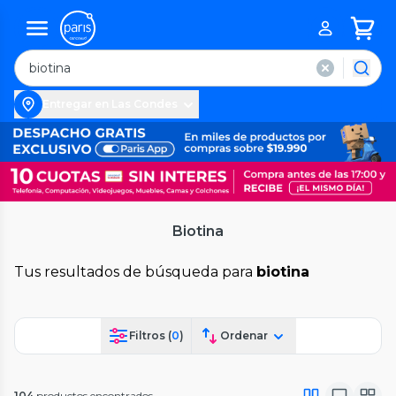
Entregar en Las Condes
Biotina
Tus resultados de búsqueda para
biotina
Filtros (
0
)
Ordenar
104
productos encontrados