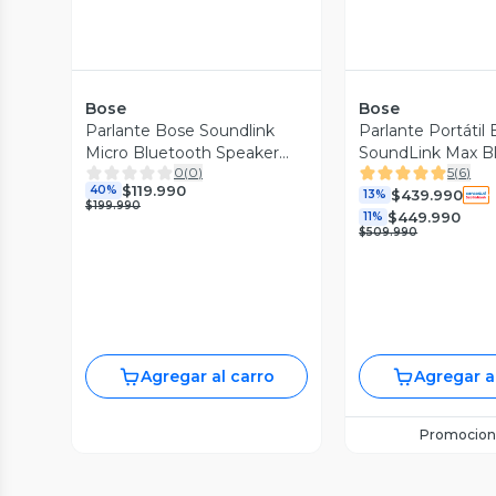
Bose
Bose
Parlante Bose Soundlink
Parlante Portátil
Micro Bluetooth Speaker
SoundLink Max B
0
(
0
)
5
(
6
)
White Smoke
$119.990
40%
$439.990
13%
$199.990
$449.990
11%
$509.990
Agregar al carro
Agregar a
Promocion