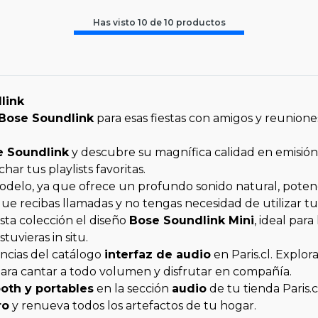
Has visto
10
de
10
productos
link
Bose Soundlink
para esas fiestas con amigos y reunione
e Soundlink
y descubre su magnífica calidad en emisión
ar tus playlists favoritas.
delo, ya que ofrece un profundo sonido natural, potenci
ue recibas llamadas y no tengas necesidad de utilizar tu
sta colección el diseño
Bose Soundlink Mini
, ideal pa
tuvieras in situ.
ncias del catálogo
interfaz de audio
en Paris.cl. Explor
para cantar a todo volumen y disfrutar en compañía.
oth y portables
en la sección
audio
de tu tienda Paris.
ro
y renueva todos los artefactos de tu hogar.