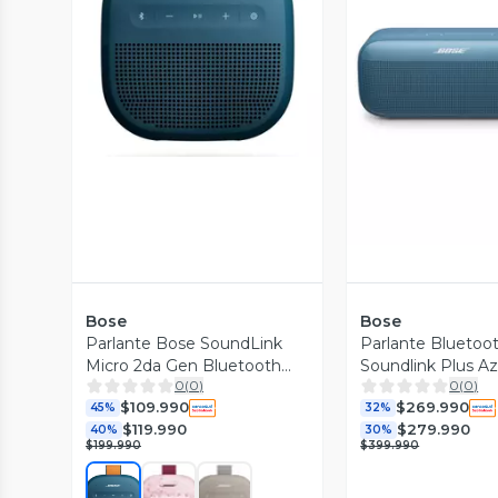
Vista Previa
Vista P
Bose
Bose
Parlante Bose SoundLink
Parlante Bluetoo
Micro 2da Gen Bluetooth
Soundlink Plus Az
0
(
0
)
0
(
0
)
Resistente al Agua IP67
$109.990
$269.990
45%
32%
$119.990
$279.990
40%
30%
$199.990
$399.990