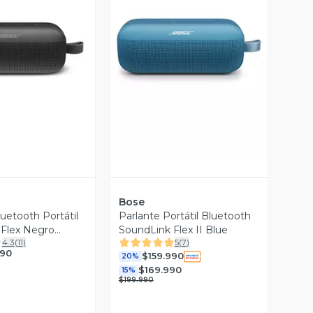
ista Previa
Vista Previa
Bose
uetooth Portátil
Parlante Portátil Bluetooth
 Flex Negro
SoundLink Flex II Blue
4.3
(
11
)
5
(
7
)
ionado
990
$159.990
20%
$169.990
15%
$199.990