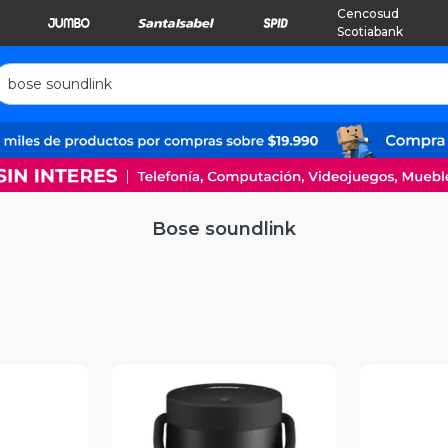
Cencosud
Scotiabank
Bose soundlink