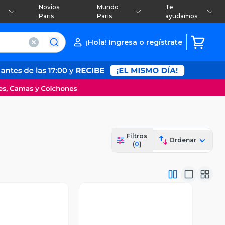
Novios
Mundo
Te
Paris
Paris
ayudamos
¡Hola! Ingresa o regístrate
Filtros
Ordenar
(
0
)