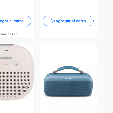
egar al carro
Agregar al carro
omocionado
ista Previa
Vista Previa