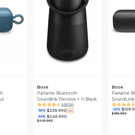
revia
Vista Previa
V
Bose
Bose
th
Parlante Bluetooth
Parlante Bl
ul
Soundlink Revolve + II Black
SoundLink
4.8
(
24
)
Reacondic
$109.
42%
$239.990
46%
$189.990
$249.990
44%
$449.990