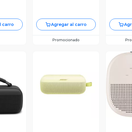
l carro
Agregar al carro
Agr
Promocionado
Pr
Vista Previa
V
revia