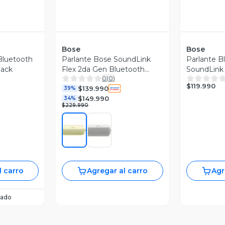
Bose
Bose
 Bluetooth
Parlante Bose SoundLink
Parlante B
lack
Flex 2da Gen Bluetooth
SoundLink
0
(
0
)
Resistente al Agua IP67
Smoke
$119.990
$139.990
39%
$149.990
34%
$229.990
l carro
Agregar al carro
Agr
ado