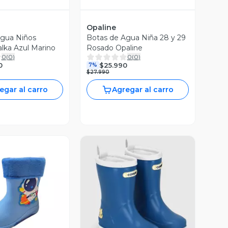
Opaline
Agua Niños
Botas de Agua Niña 28 y 29
lka Azul Marino
Rosado Opaline
0
(
0
)
0
(
0
)
0
$25.990
7%
$27.990
egar al carro
Agregar al carro
ista Previa
Vista Previa