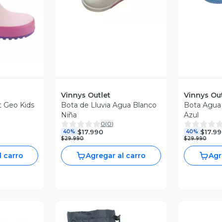
Vinnys Outlet
Vinnys Out
 Geo Kids
Bota de Lluvia Agua Blanco
Bota Agua 
Niña
Azul
0
(
0
)
$17.990
$17.9
40%
40%
$29.990
$29.990
l carro
Agregar al carro
Agr