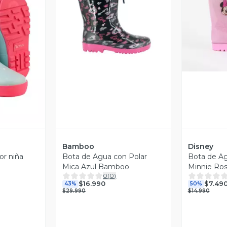
Vista Previa
V
revia
Bamboo
Disney
or niña
Bota de Agua con Polar
Bota de Ag
Mica Azul Bamboo
Minnie Ro
0
(
0
)
$16.990
$7.49
43%
50%
$29.990
$14.990