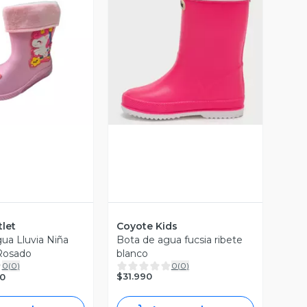
ista Previa
Vista Previa
let
Coyote Kids
ua Lluvia Niña
Bota de agua fucsia ribete
Rosado
blanco
0
(
0
)
0
(
0
)
$31.990
90