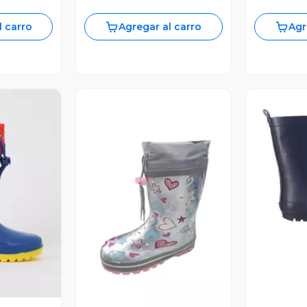
l carro
Agregar al carro
Agr
V
revia
Vista Previa