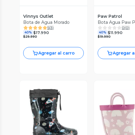
Vinnys Outlet
Paw Patrol
Bota de Agua Morado
Bota Agua Paw Pa
5
(
3
)
0
(
0
)
$17.990
$11.990
40%
40%
$29.990
$19.990
Agregar al carro
Agregar a
Vista Previa
Vista P