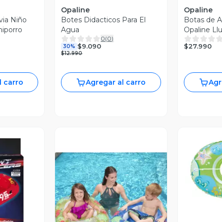
Opaline
Opaline
via Niño
Botes Didacticos Para El
Botas de A
hiporro
Agua
Opaline Llu
0
(
0
)
$27.990
$9.090
30%
$12.990
l carro
Agregar al carro
Agr
V
revia
Vista Previa