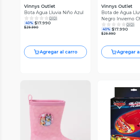
Vinnys Outlet
Vinnys Outlet
Bota Agua Lluvia Niño Azul
Bota de Agua Llu
0
(
0
)
Negro Invierno C
$17.990
40%
0
(
0
)
$29.990
$17.990
40%
$29.990
Agregar al carro
Agregar a
Vista P
Vista Previa