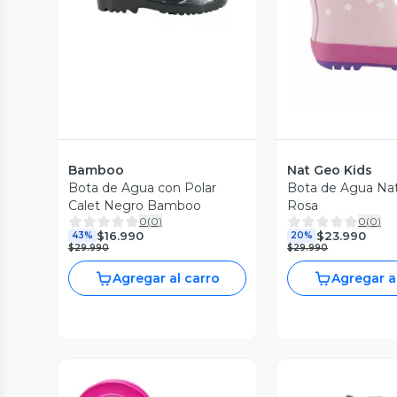
Bamboo
Nat Geo Kids
Bota de Agua con Polar
Bota de Agua Nat
Calet Negro Bamboo
Rosa
0
(
0
)
0
(
0
)
$16.990
$23.990
43%
20%
$29.990
$29.990
Agregar al carro
Agregar a