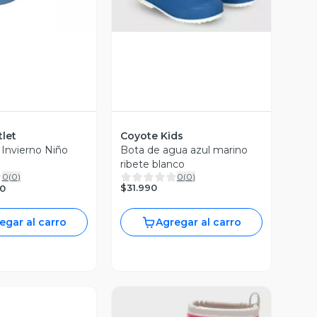
let
Coyote Kids
Invierno Niño
Bota de agua azul marino
ribete blanco
0
(
0
)
0
(
0
)
$31.990
90
egar al carro
Agregar al carro