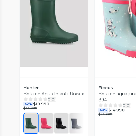
Vista Previa
Vista P
Hunter
Ficcus
Bota de Agua Infantil Unisex
Bota de agua juni
0
(
0
)
894
$19.990
42%
0
(
0
)
$34.990
$14.990
40%
$24.990