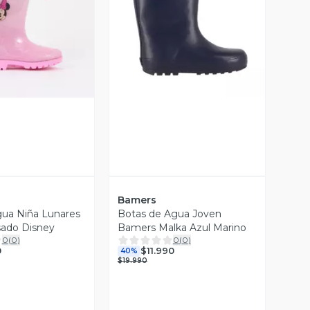
ista Previa
Vista Previa
Bamers
ua Niña Lunares
Botas de Agua Joven
sado Disney
Bamers Malka Azul Marino
0
(
0
)
0
(
0
)
0
$11.990
40%
$19.990