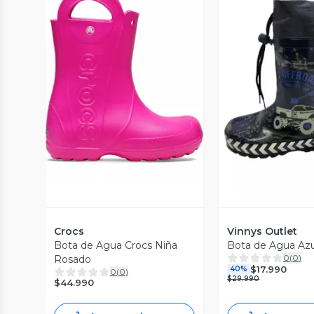
Vista Previa
Vista P
Crocs
Vinnys Outlet
Bota de Agua Crocs Niña
Bota de Agua Azu
0
(
0
)
Rosado
$17.990
40%
0
(
0
)
$29.990
$44.990