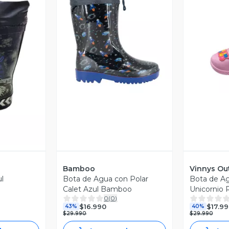
Vista Previa
V
revia
Bamboo
Vinnys Out
l
Bota de Agua con Polar
Bota de Ag
Calet Azul Bamboo
Unicornio 
0
(
0
)
$16.990
$17.9
43%
40%
$29.990
$29.990