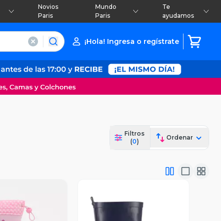
Novios
Mundo
Te
Paris
Paris
ayudamos
¡Hola! Ingresa o regístrate
Filtros
Ordenar
(
0
)