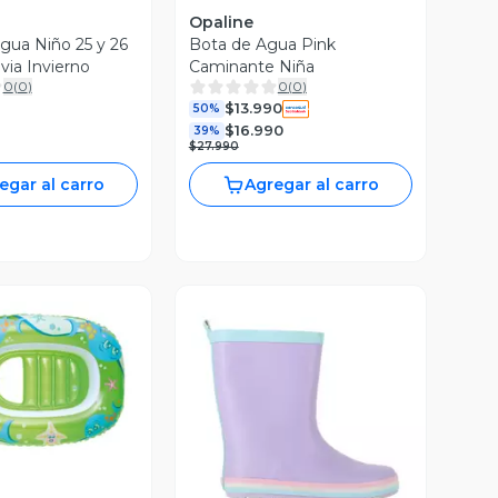
Opaline
gua Niño 25 y 26
Bota de Agua Pink
via Invierno
Caminante Niña
0
(
0
)
0
(
0
)
$13.990
50%
$16.990
39%
$27.990
egar al carro
Agregar al carro
ista Previa
Vista Previa