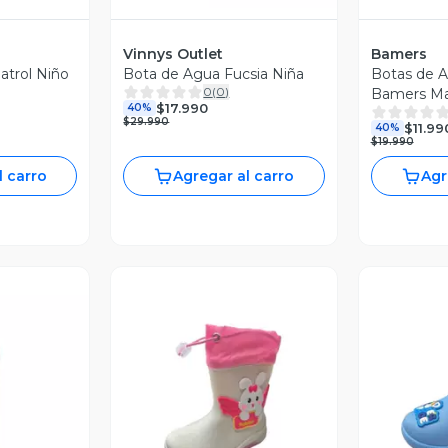
Vinnys Outlet
Bamers
trol Niño
Bota de Agua Fucsia Niña
Botas de 
0
(
0
)
Bamers Ma
$17.990
40%
$29.990
$11.99
40%
$19.990
l carro
Agregar al carro
Agr
Vista Previa
V
revia