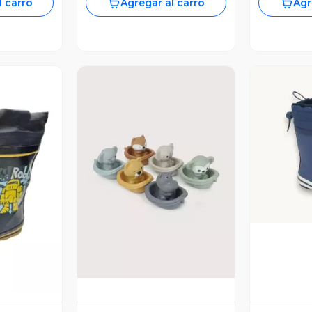
l carro
Agregar al carro
Agr
V
Vista Previa
revia