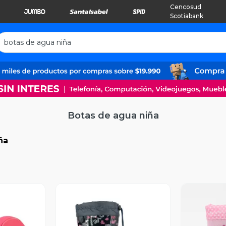
Cencosud
Scotiabank
Botas de agua niña
ña