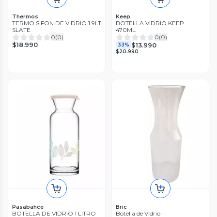
Thermos
Keep
TERMO SIFON DE VIDRIO 1.9LT
BOTELLA VIDRIO KEEP
SLATE
470ML
0
(
0
)
0
(
0
)
$18.990
$13.990
33%
$20.990
Pasabahce
Bric
BOTELLA DE VIDRIO 1 LITRO
Botella de Vidrio