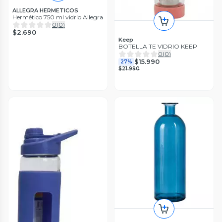
ALLEGRA HERMETICOS
Hermético 750 ml vidrio Allegra
0
(
0
)
$2.690
Keep
BOTELLA TE VIDRIO KEEP
0
(
0
)
$15.990
27%
$21.990