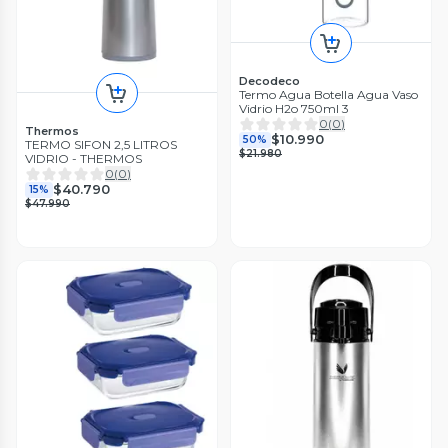
Decodeco
Termo Agua Botella Agua Vaso
Vidrio H2o 750ml 3
0
(
0
)
Thermos
$10.990
50%
TERMO SIFON 2,5 LITROS
$21.980
VIDRIO - THERMOS
0
(
0
)
$40.790
15%
$47.990