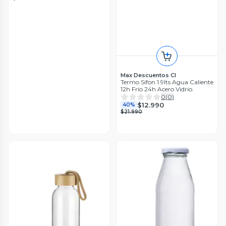
Max Descuentos Cl
Termo Sifon 1.9lts Agua Caliente
12h Frío 24h Acero Vidrio.
0
(
0
)
$12.990
40%
$21.990