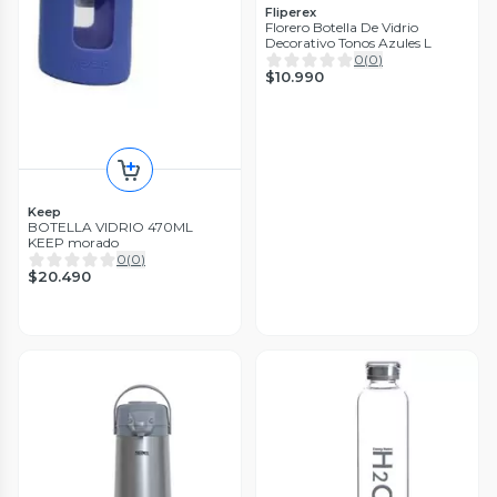
Fliperex
Florero Botella De Vidrio
Decorativo Tonos Azules L
0
(
0
)
$10.990
Keep
BOTELLA VIDRIO 470ML
KEEP morado
0
(
0
)
$20.490