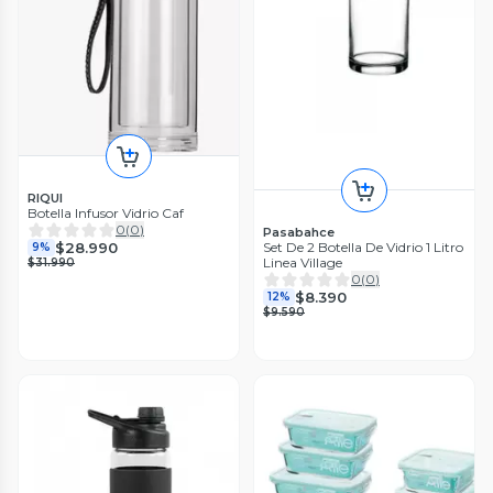
RIQUI
Botella Infusor Vidrio Caf
0
(
0
)
Pasabahce
$28.990
Set De 2 Botella De Vidrio 1 Litro
9%
Linea Village
$31.990
0
(
0
)
$8.390
12%
$9.590