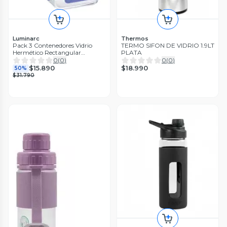
Luminarc
Thermos
Pack 3 Contenedores Vidrio
TERMO SIFON DE VIDRIO 1.9LT
Hermético Rectangular
PLATA
1040mL Luminarc
0
(
0
)
0
(
0
)
$18.990
$15.890
50%
$31.790