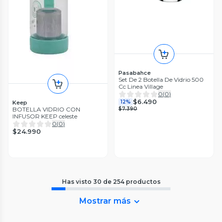
Pasabahce
Set De 2 Botella De Vidrio 500
Cc Linea Village
0
(
0
)
$6.490
12%
Keep
$7.390
BOTELLA VIDRIO CON
INFUSOR KEEP celeste
0
(
0
)
$24.990
Has visto
30
de
254
productos
Mostrar más