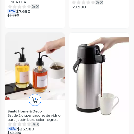
LINEA LEA
0
(
0
)
0
(
0
)
$9.990
$7.690
12%
$8.790
Santú Home & Deco
Set de 2 dispensadores de vidrio
para jabón Luxe color negro
500 ml
0
(
0
)
$26.980
46%
$49.990