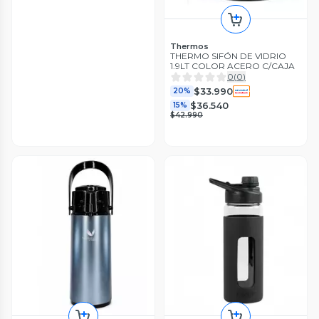
Thermos
THERMO SIFÓN DE VIDRIO
1.9LT COLOR ACERO C/CAJA
0
(
0
)
$33.990
20%
$36.540
15%
$42.990