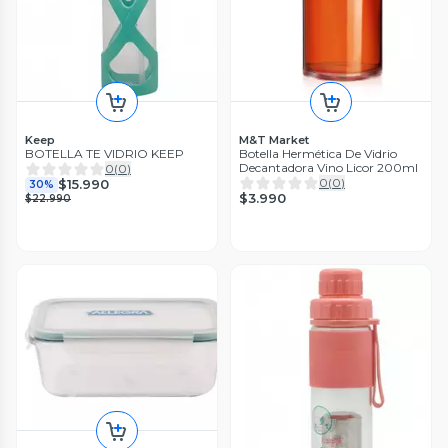
Keep
M&T Market
BOTELLA TE VIDRIO KEEP
Botella Hermética De Vidrio
Decantadora Vino Licor 200ml
0
(
0
)
0
(
0
)
$15.990
30%
$3.990
$22.990