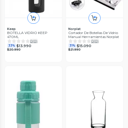
Keep
Norplat
BOTELLA VIDRIO KEEP
Cortador De Botellas De Vidrio
470ML
Manual Herrramientas Norplat
0
(
0
)
0
(
0
)
$13.990
$15.090
33%
31%
$20.990
$21.990