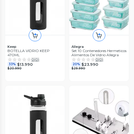
Keep
Allegra
BOTELLA VIDRIO KEEP
Set 10 Contenedores Hermeticos
470ML
Alimentos De Vidrio Allegra
0
(
0
)
0
(
0
)
$13.990
$23.990
33%
20%
$20.990
$29.990