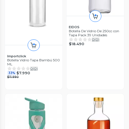
EIDOS
Botella De Vidrio De 250cc con
Tapa Pack 39 Unidades
0
(
0
)
$18.490
Importclick
Botella Vidrio Tapa Bambú 500
ML
0
(
0
)
$7.990
33%
$11.990