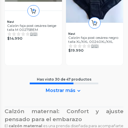
Navi
Calzón faja post cesárea beige
talla M 00275BEM
0
(
0
)
Navi
Calzón faja post cesárea negro
$14.990
talla XL/XXL 00240XL/XXL
0
(
0
)
$19.990
Has visto
30
de
47
productos
Mostrar más
Calzón maternal: Confort y ajuste
pensado para el embarazo
El
calzón maternal
es una prenda diseñada para acompañarte