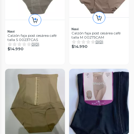
Navi
Navi
Calzón faja post cesárea café
Calzón faja post cesárea café
talla M 00275CAM
talla S 00237CAS
0
(
0
)
0
(
0
)
$14.990
$14.990