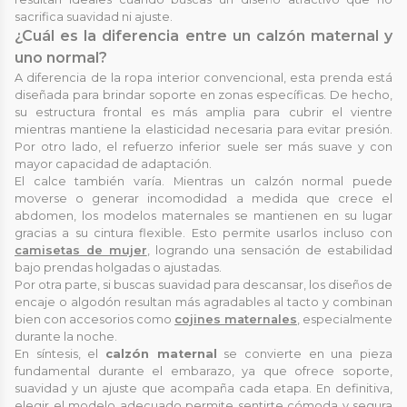
sacrifica suavidad ni ajuste.
¿Cuál es la diferencia entre un calzón maternal y
uno normal?
A diferencia de la ropa interior convencional, esta prenda está
diseñada para brindar soporte en zonas específicas. De hecho,
su estructura frontal es más amplia para cubrir el vientre
mientras mantiene la elasticidad necesaria para evitar presión.
Por otro lado, el refuerzo inferior suele ser más suave y con
mayor capacidad de adaptación.
El calce también varía. Mientras un calzón normal puede
moverse o generar incomodidad a medida que crece el
abdomen, los modelos maternales se mantienen en su lugar
gracias a su cintura flexible. Esto permite usarlos incluso con
camisetas de mujer
, logrando una sensación de estabilidad
bajo prendas holgadas o ajustadas.
Por otra parte, si buscas suavidad para descansar, los diseños de
encaje o algodón resultan más agradables al tacto y combinan
bien con accesorios como
cojines maternales
, especialmente
durante la noche.
En síntesis, el
calzón maternal
se convierte en una pieza
fundamental durante el embarazo, ya que ofrece soporte,
suavidad y un ajuste que acompaña cada etapa. En definitiva,
elegir el modelo adecuado permite sentirte cómoda y segura