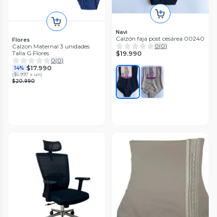
Navi
Calzón faja post cesárea 00240
Flores
0
(
0
)
Calzon Maternal 3 unidades
Talla G Flores
$19.990
0
(
0
)
$17.990
14%
(
$5.997 x un
)
$20.990