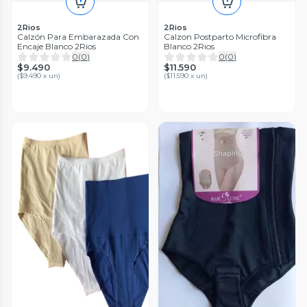
2Rios
2Rios
Calzón Para Embarazada Con
Calzon Postparto Microfibra
Encaje Blanco 2Rios
Blanco 2Rios
0
(
0
)
0
(
0
)
$9.490
$11.590
(
$9.490 x un
)
(
$11.590 x un
)