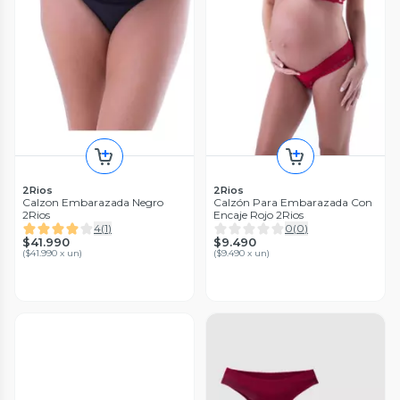
2Rios
2Rios
Calzon Embarazada Negro
Calzón Para Embarazada Con
2Rios
Encaje Rojo 2Rios
4
(
1
)
0
(
0
)
$41.990
$9.490
(
$41.990 x un
)
(
$9.490 x un
)