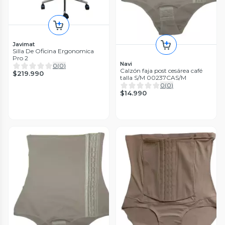
Javimat
Silla De Oficina Ergonomica
Pro 2
Navi
0
(
0
)
Calzón faja post cesárea café
$219.990
talla S/M 00237CAS/M
0
(
0
)
$14.990