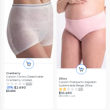
Cranberry
Calzon Clinico Desechable
2Rios
Cranberry Unidad
Calzón Postparto Algodón
Postoperatorio
0
(
0
)
Sustentable Beige 2Rios
$2.690
27%
2
(
1
)
$3.690
$10.490
(
$10.490 x un
)