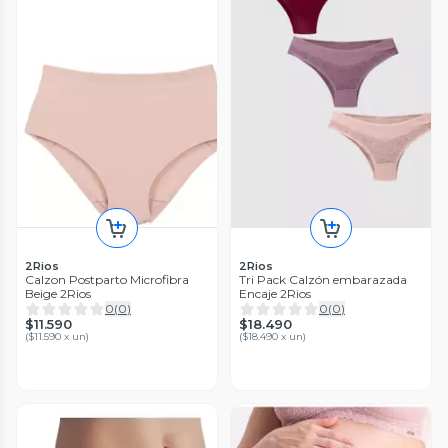
2Rios
2Rios
Calzon Postparto Microfibra
Tri Pack Calzón embarazada
Beige 2Rios
Encaje 2Rios
0
(
0
)
0
(
0
)
$11.590
$18.490
(
$11.590 x un
)
(
$18.490 x un
)