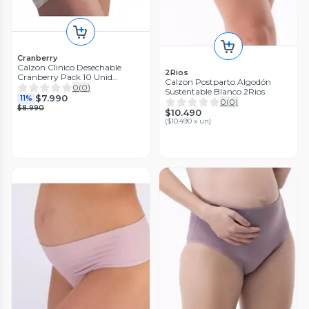
Cranberry
Calzon Clinico Desechable
2Rios
Cranberry Pack 10 Unid
Calzon Postparto Algodón
Postparto
0
(
0
)
Sustentable Blanco 2Rios
$7.990
11%
0
(
0
)
$8.990
$10.490
(
$10.490 x un
)