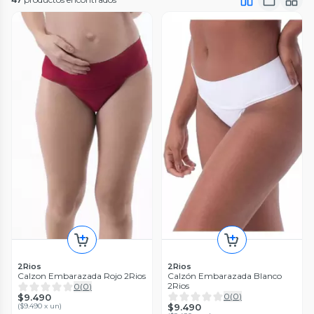
2Rios
2Rios
Calzon Embarazada Rojo 2Rios
Calzón Embarazada Blanco
2Rios
0
(
0
)
0
(
0
)
$9.490
(
$9.490 x un
)
$9.490