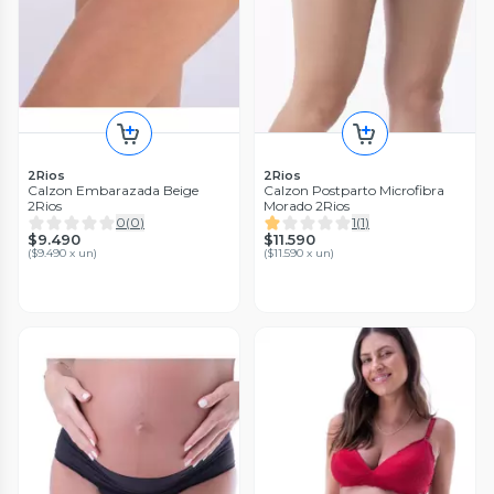
2Rios
2Rios
Calzon Embarazada Beige
Calzon Postparto Microfibra
2Rios
Morado 2Rios
0
(
0
)
1
(
1
)
$9.490
$11.590
(
$9.490 x un
)
(
$11.590 x un
)