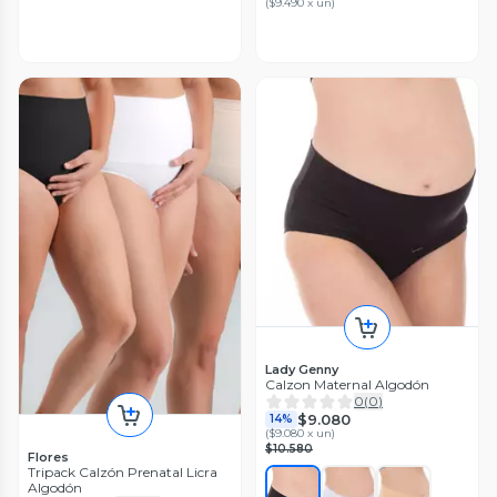
(
$9.490 x un
)
Lady Genny
Calzon Maternal Algodón
0
(
0
)
$9.080
14%
(
$9.080 x un
)
$10.580
Flores
Tripack Calzón Prenatal Licra
Algodón