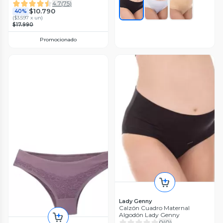
4.7
(
75
)
$10.790
40%
(
$3.597 x un
)
$17.990
Promocionado
Lady Genny
Calzón Cuadro Maternal
Algodón Lady Genny
0
(
0
)