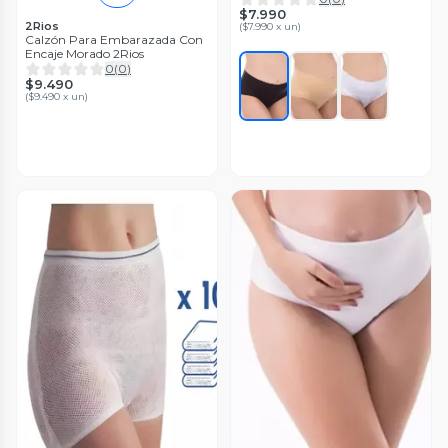
$7.990
2Rios
(
$7.990 x un
)
Calzón Para Embarazada Con
Encaje Morado 2Rios
0
(
0
)
$9.490
(
$9.490 x un
)