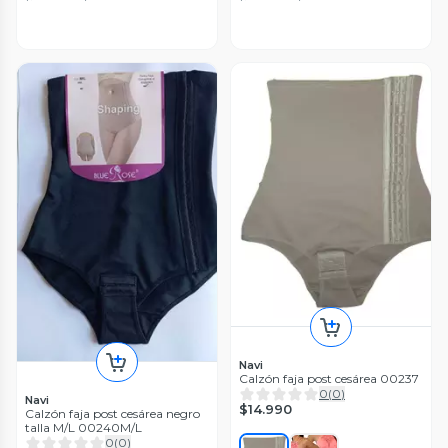
Navi
Calzón faja post cesárea 00237
0
(
0
)
Navi
$14.990
Calzón faja post cesárea negro
talla M/L 00240M/L
0
(
0
)