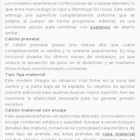
Los modelos seamless se confeccionan sin costuras laterales, lo
que evita marcas bajo la ropa y disminuye los roces. Este estilo
entrega una superficie completamente uniforme que se
adapta al cuerpo de forma progresiva. Además, es una
excelente opción para combinar con
sostenes
de diseño
similar.
Calzón prenatal
El calzón prenatal posee una cintura alta que cubre
completamente el vientre y lo sostiene suavemente. Es muy
funcional durante los últimos meses de embarazo, ya que
reduce la sensación de peso en el abdomen y se mantiene
firme incluso con movimiento constante.
Tipo faja maternal
Este modelo integra un refuerzo más firme en la zona del
vientre y la parte baja de la espalda. Su objetivo es aportar
soporte adicional para quienes buscan mayor sujeción. Aun así,
mantiene la elasticidad necesaria para no generar presión
excesiva.
Calzón maternal con encaje
Para quienes prefieren un estilo más delicado, los modelos con
encaje combinan estética y suavidad. Aunque a veces incluyen
detalles decorativos, conservan la comodidad característica de
este tipo de prenda. Así, estas prendas de
ropa maternal
resultan ideales cuando buscas un diseño atractivo que no