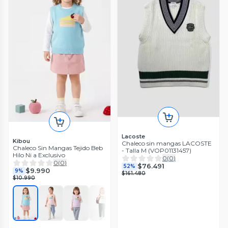
Lacoste
Kibou
Chaleco sin mangas LACOSTE
Chaleco Sin Mangas Tejido Beb
- Talla M (VOP01131457)
Hilo Ni a Exclusivo
0
(
0
)
0
(
0
)
$76.491
52%
$9.990
9%
$161.480
$10.990