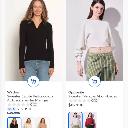
Wados
Opposite
Sweater Escote Redondo con
Sweater Mangas Abombadas
Aplicación en las Mangas
0
(
0
)
0
(
0
)
$16.990
$15.990
60%
$39.990