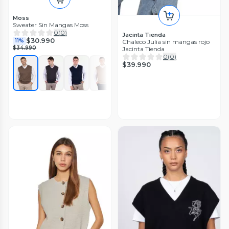
Moss
Sweater Sin Mangas Moss
0
(
0
)
Jacinta Tienda
$30.990
11%
Chaleco Julia sin mangas rojo
$34.990
Jacinta Tienda
0
(
0
)
$39.990