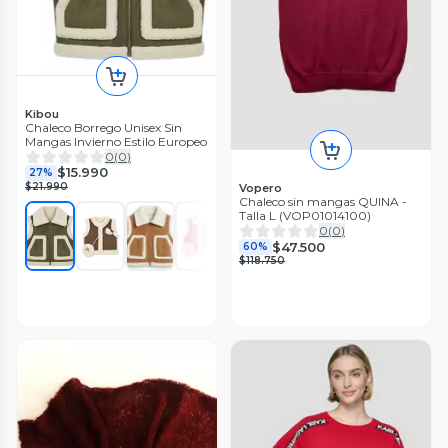
Kibou
Chaleco Borrego Unisex Sin
Mangas Invierno Estilo Europeo
0
(
0
)
$15.990
27%
$21.990
Vopero
Chaleco sin mangas QUINA -
Talla L (VOP01014100)
0
(
0
)
$47.500
60%
$118.750