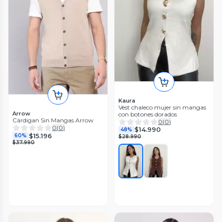
Kaura
Vest chaleco mujer sin mangas
Arrow
con botones dorados
Cárdigan Sin Mangas Arrow
0
(
0
)
0
(
0
)
$14.990
48%
$15.196
60%
$28.990
$37.990