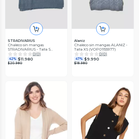
STRADIVARIUS
Alaniz
Chaleco sin mangas
Chaleco sin mangas ALANIZ -
STRADIVARIUS - Talla S
Talla XS (VOP01155977)
(VOP01145211)
0
(
0
)
0
(
0
)
$11.980
$9.990
42%
47%
$20.980
$18.980