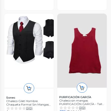
PURIFICACIÓN GARCÍA
Sonec
Chaleco sin mangas
Chaleco Gilet Hombre.
PURIFICACIÓN GARCÍA - Talla
Chaqueta Formal Sin Mangas
S (VOP00980217)
0
(
0
)
Matrimonio
0
(
0
)