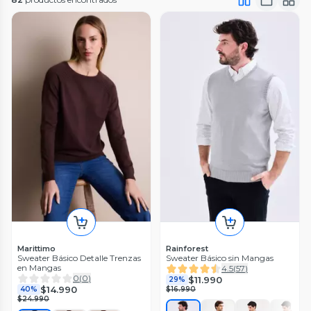
Marittimo
Rainforest
Sweater Básico Detalle Trenzas
Sweater Básico sin Mangas
en Mangas
4.5
(
57
)
0
(
0
)
$11.990
29%
$14.990
40%
$16.990
$24.990