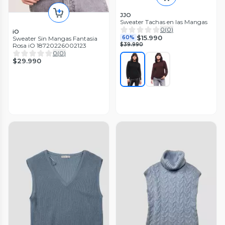
JJO
Sweater Tachas en las Mangas
0
(
0
)
iO
$15.990
60%
Sweater Sin Mangas Fantasia
$39.990
Rosa iO 18720226002123
0
(
0
)
$29.990