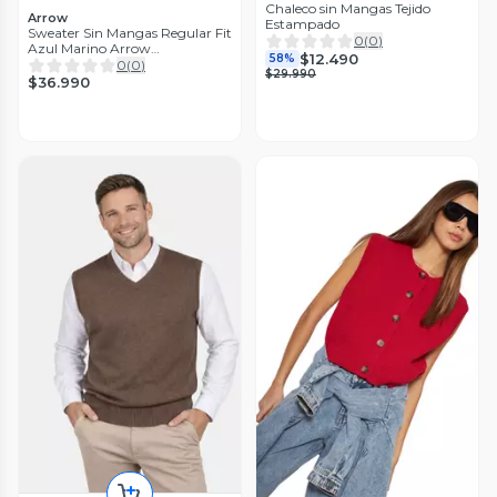
Chaleco sin Mangas Tejido
Arrow
Estampado
Sweater Sin Mangas Regular Fit
0
(
0
)
Azul Marino Arrow
$12.490
58%
SW3000TNB
0
(
0
)
$29.990
$36.990