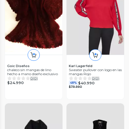
Goic Diseños
Karl Lagerfeld
chaleco sin mangas de lino
Sweater pullover con logo en las
hecho a mano diseño exclusivo
mangas Rojo
0
(
0
)
0
(
0
)
$24.990
$40.990
48%
$79.990