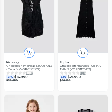
Nicopoly
Rupha
Chaleco sin mangas NICOPOLY
Chaleco sin mangas RUPHA -
- Talla M (VOP01181187)
Talla S (VOP01178152)
0
(
0
)
0
(
0
)
$14.990
$21.990
47%
52%
$28.480
$46.180