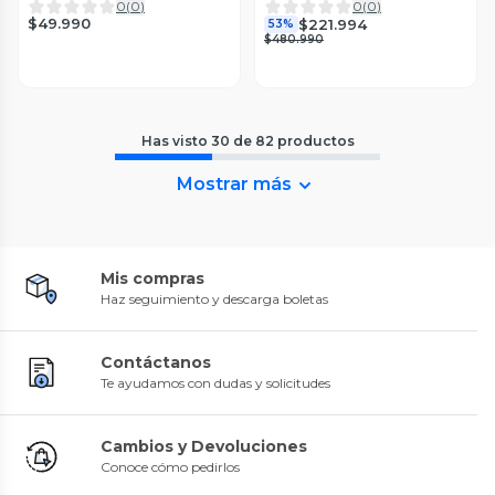
DISEÑO EXCLUSIVO
(VOP01043960)
0
(
0
)
0
(
0
)
$49.990
$221.994
53%
$480.990
Has visto
30
de
82
productos
Mostrar más
Mis compras
Haz seguimiento y descarga boletas
Contáctanos
Te ayudamos con dudas y solicitudes
Cambios y Devoluciones
Conoce cómo pedirlos