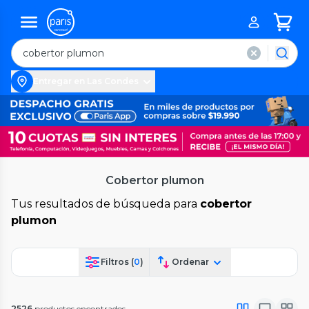
Entregar en Las Condes
Cobertor plumon
Tus resultados de búsqueda para
cobertor
plumon
Filtros (
0
)
Ordenar
2526
productos encontrados