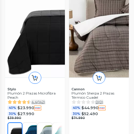
Stylo
Cannon
Plumón 2 Plazas Microfibra
Plumón Sherpa 2 Plazas
Peach
Térmico Cuadel
4.4
(
142
)
0
(
0
)
$23.990
$44.990
40%
40%
$27.990
$52.490
30%
30%
$39.990
$74.990