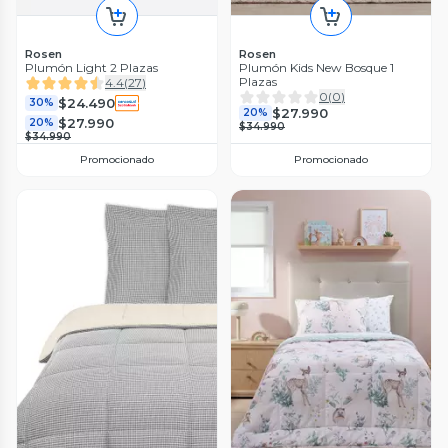
Rosen
Rosen
Plumón Light 2 Plazas
Plumón Kids New Bosque 1
Plazas
4.4
(
27
)
0
(
0
)
$24.490
30%
$27.990
20%
$27.990
20%
$34.990
$34.990
Promocionado
Promocionado