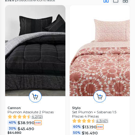
Cannon
Stylo
Plumón Absolute 2 Plazas
Set Plumón + Sábanas 1.5
Plazas 4 Piezas
4.2
(
12
)
4.3
(
47
)
$38.990
40%
$13.190
60%
$45.490
30%
$16.490
$64.990
50%