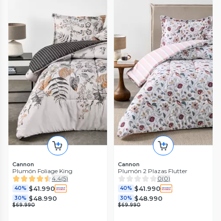
Cannon
Cannon
Plumón Foliage King
Plumón 2 Plazas Flutter
4.4
(
5
)
0
(
0
)
$41.990
$41.990
40%
40%
$48.990
$48.990
30%
30%
$69.990
$69.990