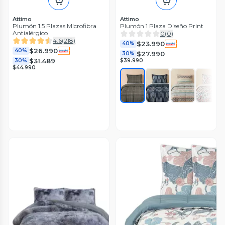
Attimo
Attimo
Plumón 1.5 Plazas Microfibra
Plumón 1 Plaza Diseño Print
Antialérgico
0
(
0
)
4.6
(
218
)
$23.990
40%
$26.990
40%
$27.990
30%
$31.489
30%
$39.990
$44.990