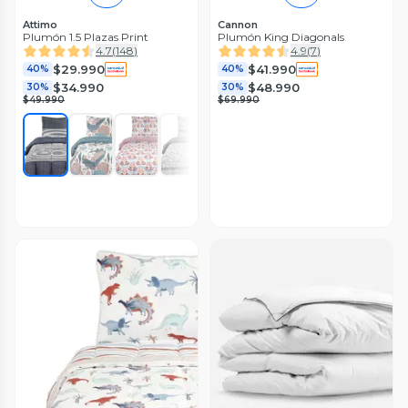
Attimo
Cannon
Plumón 1.5 Plazas Print
Plumón King Diagonals
4.7
(
148
)
4.9
(
7
)
$29.990
$41.990
40%
40%
$34.990
$48.990
30%
30%
$49.990
$69.990