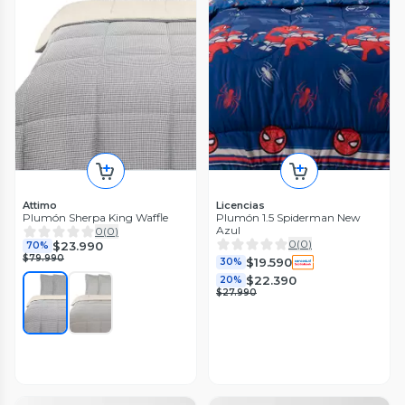
Attimo
Licencias
Plumón Sherpa King Waffle
Plumón 1.5 Spiderman New
Azul
0
(
0
)
0
(
0
)
$23.990
70%
$79.990
$19.590
30%
$22.390
20%
$27.990