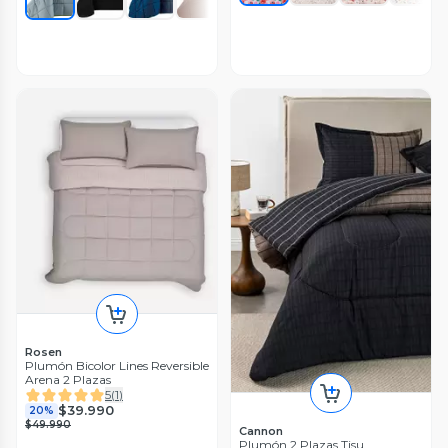
Rosen
Plumón Bicolor Lines Reversible
Arena 2 Plazas
5
(
1
)
$39.990
20%
$49.990
Cannon
Plumón 2 Plazas Tisu