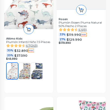
Rosen
Plumón Rosen Pluma Natural
50% Pecho 2 Plazas
4.4
(
9
)
$119.990
33%
Attimo Kids
$129.990
27%
Plumón Infantil Niño 1.5 Plazas
$179.990
4.7
(
243
)
$32.890
30%
$37.590
20%
$46.990