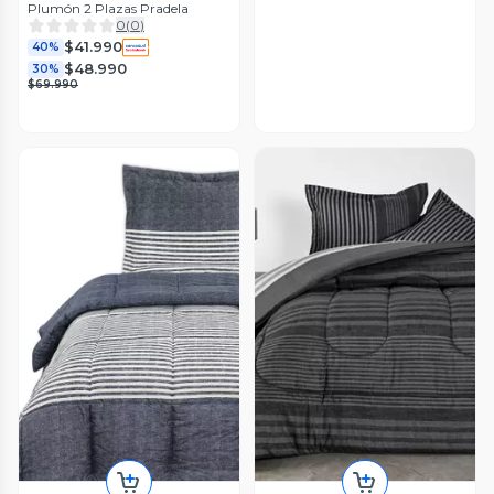
Plumón 2 Plazas Pradela
0
(
0
)
$41.990
40%
$48.990
30%
$69.990