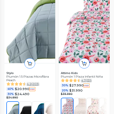
Stylo
Attimo Kids
Plumón 1.5 Plazas Microfibra
Plumón 1 Plaza Infantil Niña
Peach
4.7
(
131
)
4.2
(
203
)
$27.990
30%
$20.990
40%
$31.990
20%
$24.490
30%
$39.990
$34.990