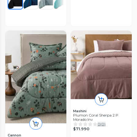
Mashini
Plumon Coral Sherpa 2 P
Morado Inv
0
(
0
)
$71.990
Cannon