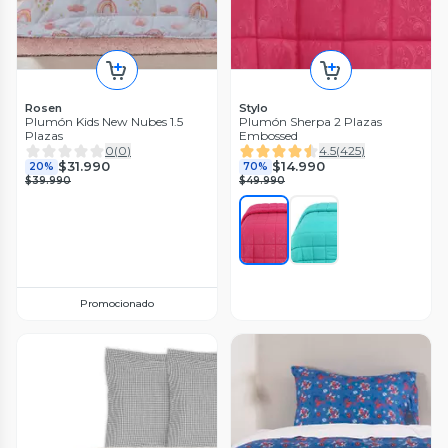
Rosen
Stylo
Plumón Kids New Nubes 1.5
Plumón Sherpa 2 Plazas
Plazas
Embossed
0
(
0
)
4.5
(
425
)
$31.990
$14.990
20%
70%
$39.990
$49.990
Promocionado