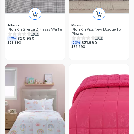
Attimo
Rosen
Plumón Sherpa 2 Plazas Waffle
Plumón Kids New Bosque 1.5
Plazas
0
(
0
)
0
(
0
)
$20.990
70%
$31.990
$69.990
20%
$39.990