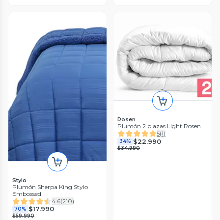
Rosen
Plumón 2 plazas Light Rosen
5
(
1
)
$22.990
34%
$34.990
Stylo
Plumón Sherpa King Stylo
Embossed
4.6
(
210
)
$17.990
70%
$59.990