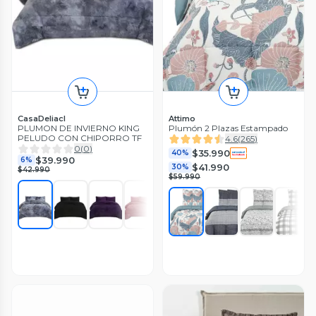
CasaDeliacl
Attimo
PLUMON DE INVIERNO KING
Plumón 2 Plazas Estampado
PELUDO CON CHIPORRO TF
4.6
(
265
)
0
(
0
)
$35.990
40%
$39.990
6%
$41.990
30%
$42.990
$59.990